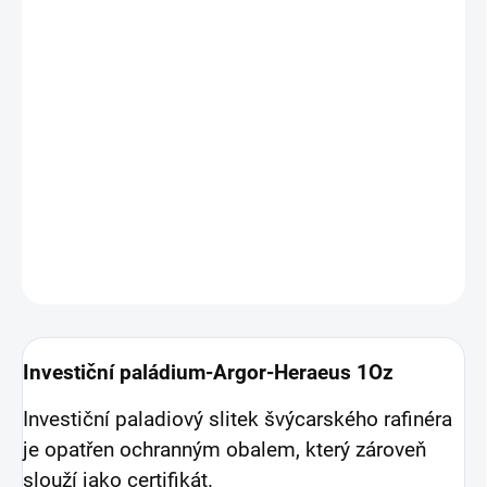
26.8.2026
MOŽNOSTI
DORUČENÍ
−
+
Přidat do košíku
Investiční paládium - cihla Argor Heraeus 1 Oz
DETAILNÍ INFORMACE
ZEPTAT SE
HLÍDAT
Uložit
Investiční paládium-Argor-Heraeus 1Oz
Investiční paladiový slitek švýcarského rafinéra
je opatřen ochranným obalem, který zároveň
slouží jako certifikát.