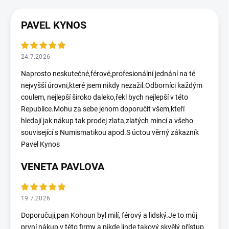
PAVEL KYNOS
24.7.2026
Naprosto neskutečné,férové,profesionální jednání na té
nejvyšší úrovni,které jsem nikdy nezažil.Odborníci každým
coulem, nejlepší široko daleko,řekl bych nejlepší v této
Republice.Mohu za sebe jenom doporučit všem,kteří
hledají jak nákup tak prodej zlata,zlatých mincí a všeho
související s Numismatikou apod.S úctou věrný zákazník
Pavel Kynos
VENETA PAVLOVA
19.7.2026
Doporučuji,pan Kohoun byl milí, férový a lidský.Je to můj
první nákup v této firmy a nikde jinde takový skvělý přístup