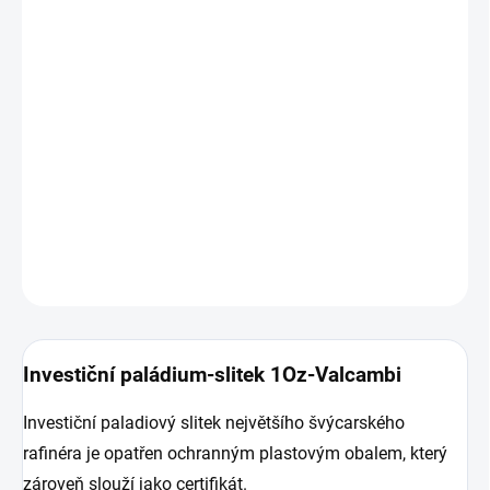
26.8.2026
MOŽNOSTI
DORUČENÍ
−
+
Přidat do košíku
Investiční paládium - slitek 1 Oz-Valcambi
DETAILNÍ INFORMACE
ZEPTAT SE
HLÍDAT
Uložit
Investiční paládium-slitek 1Oz-Valcambi
Investiční paladiový slitek největšího švýcarského
rafinéra je opatřen ochranným plastovým obalem, který
zároveň slouží jako certifikát.