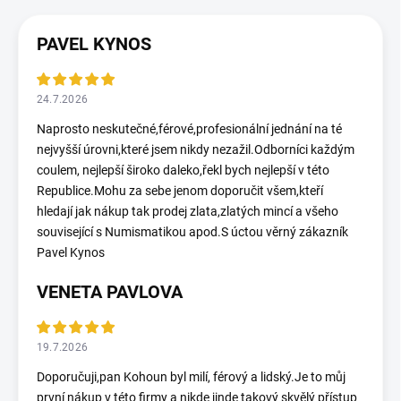
PAVEL KYNOS
24.7.2026
Naprosto neskutečné,férové,profesionální jednání na té
nejvyšší úrovni,které jsem nikdy nezažil.Odborníci každým
coulem, nejlepší široko daleko,řekl bych nejlepší v této
Republice.Mohu za sebe jenom doporučit všem,kteří
hledají jak nákup tak prodej zlata,zlatých mincí a všeho
související s Numismatikou apod.S úctou věrný zákazník
Pavel Kynos
VENETA PAVLOVA
19.7.2026
Doporučuji,pan Kohoun byl milí, férový a lidský.Je to můj
první nákup v této firmy a nikde jinde takový skvělý přístup