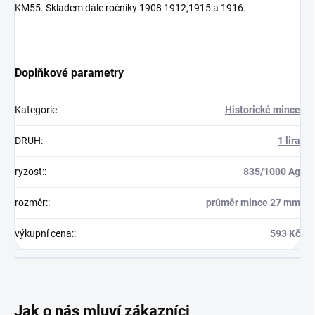
KM55. Skladem dále ročníky 1908 1912,1915 a 1916.
Doplňkové parametry
Kategorie
:
Historické mince
DRUH
:
1 lira
ryzost:
:
835/1000 Ag
rozměr:
:
průměr mince 27 mm
výkupní cena:
:
593 Kč