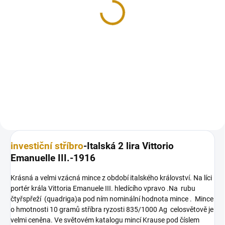
Umberto I. 1881
Umberto I. 1887
1 515 Kč
1 515 Kč
Do košíku
Do košíku
Stříbrná italská 2 lira Umberto I.
Stříbrná italská 2 lira Umberto I.
1881 2 lira
1887 2 lira
investiční stříbro
-Italská 2 lira Vittorio
Emanuelle III.-1916
Krásná a velmi vzácná mince z období italského království. Na líci
portér krála Vittoria Emanuele III. hledícího vpravo .Na rubu
čtyřspřeží (quadriga)a pod ním nominální hodnota mince . Mince
o hmotnosti 10 gramů stříbra ryzosti 835/1000 Ag celosvětově je
velmi ceněna. Ve světovém katalogu mincí Krause pod číslem