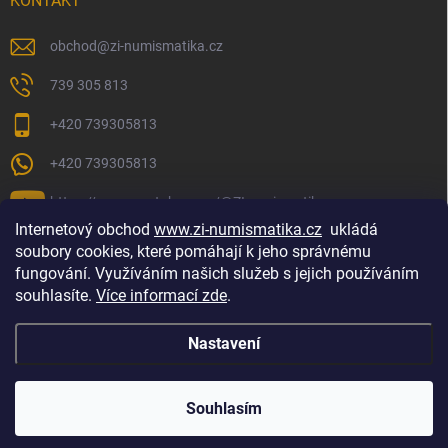
KONTAKT
obchod
@
zi-numismatika.cz
739 305 813
+420 739305813
+420 739305813
https://www.youtube.com/@ZInumismatika
Internetový obchod
www.zi-numismatika.cz
ukládá
soubory cookies, které pomáhají k jeho správnému
fungování. Využíváním našich služeb s jejich používáním
Zlaté investování
Golf shop Golfstart
Houby a bylinky
souhlasíte.
Více informací zde
.
Nastavení
Copyright 2026
ZI-NUMISMATIKA
. Všechna práva vyhrazena.
Souhlasím
Vytvořil Shoptet