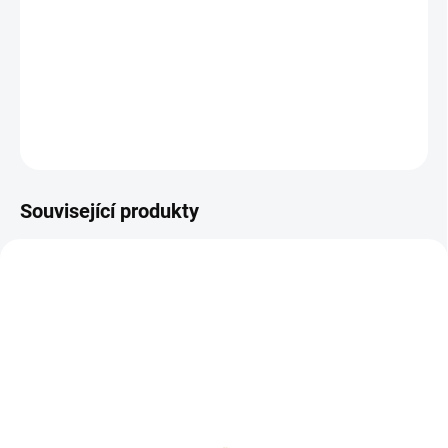
Stříbrná italská 2 lira-Vittorio Emanuele III. 1916
DETAILNÍ INFORMACE
ZEPTAT SE
HLÍDAT
Uložit
Související produkty
SILVER-2-LIRA-UMBERTO
SILVER-2-LIRA-UMBERTO2
SKLADEM
SKLADEM
Stříbrná italská 2 lira
Stříbrná italská 2 lira