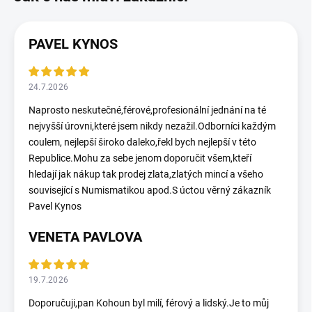
PAVEL KYNOS
24.7.2026
Naprosto neskutečné,férové,profesionální jednání na té
nejvyšší úrovni,které jsem nikdy nezažil.Odborníci každým
coulem, nejlepší široko daleko,řekl bych nejlepší v této
Republice.Mohu za sebe jenom doporučit všem,kteří
hledají jak nákup tak prodej zlata,zlatých mincí a všeho
související s Numismatikou apod.S úctou věrný zákazník
Pavel Kynos
VENETA PAVLOVA
19.7.2026
Doporučuji,pan Kohoun byl milí, férový a lidský.Je to můj