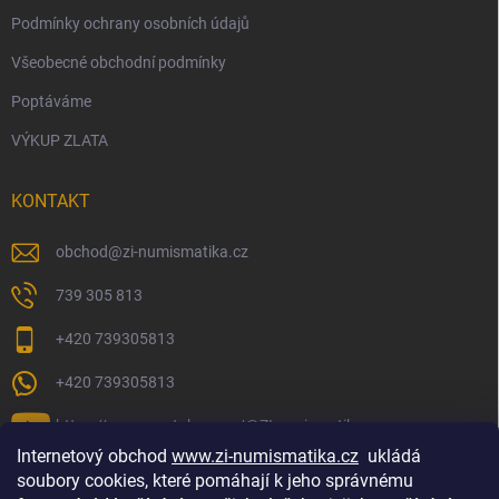
Podmínky ochrany osobních údajů
Všeobecné obchodní podmínky
Poptáváme
VÝKUP ZLATA
KONTAKT
obchod
@
zi-numismatika.cz
739 305 813
+420 739305813
+420 739305813
https://www.youtube.com/@ZInumismatika
Internetový obchod
www.zi-numismatika.cz
ukládá
soubory cookies, které pomáhají k jeho správnému