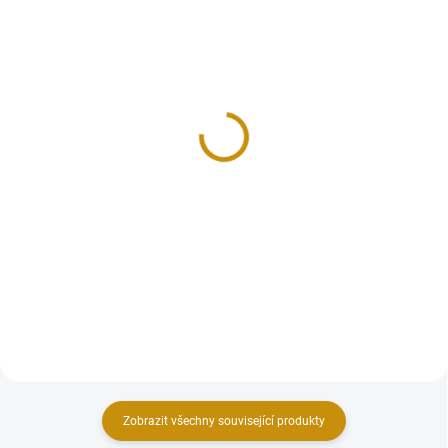
SKLADEM
SKLADEM
Stříbrná italská 2 lira-
Stříbrná italská 2 lira-
Vittorio Emanuele III.
Vittorio Emanuele III.
1917
1916
1 299 Kč
1 299 Kč
Do košíku
Do košíku
Stříbrná italská 2 lira-Vittorio
Stříbrná italská 2 lira-Vittorio
Emanuele III. 1917
Emanuele III. 1916
Zobrazit všechny související produkty