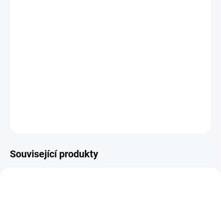
12.8.2026
MOŽNOSTI
DORUČENÍ
−
+
Přidat do košíku
Stříbrná italská 2 lira Umberto I. 1881 2 lira
DETAILNÍ INFORMACE
ZEPTAT SE
HLÍDAT
Uložit
Související produkty
SILVER-2-LIRA-1917-VEIII
SILVER-2-LIRA-1916-VEIII2