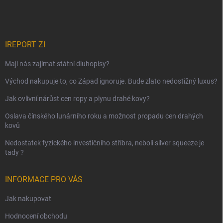
IREPORT ZI
Mají nás zajímat státní dluhopisy?
Východ nakupuje to, co Západ ignoruje. Bude zlato nedostižný luxus?
Jak ovlivní nárůst cen ropy a plynu drahé kovy?
Oslava čínského lunárního roku a možnost propadu cen drahých
kovů
Nedostatek fyzického investičního stříbra, neboli silver squeeze je
tady ?
INFORMACE PRO VÁS
Jak nakupovat
Hodnocení obchodu