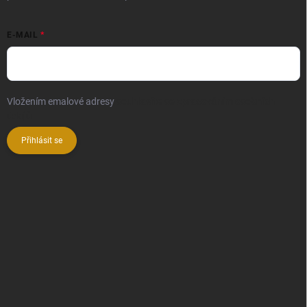
E-MAIL
Vložením emalové adresy
souhlasíte se zpracováním osobních
údajů
Přihlásit se