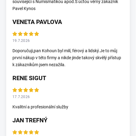
související s Numismatikou apod.S úctou věrný zákazník
Pavel Kynos
VENETA PAVLOVA
19.7.2026
Doporučuji,pan Kohoun byl milí, férový a lidský.Je to můj
první nákup v této firmy a nikde jinde takový skvělý přístup
k zákazníkům jsem nezažila.
RENE SIGUT
17.7.2026
Kvalitní a profesionální služby
JAN TREFNÝ