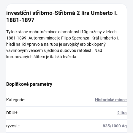
investiční stříbrno-Stříbrná 2 lira Umberto I.
1881-1897
Tyto krásné mohutné mince o hmotnosti 10g raženy v letech
1881-1899. Autorem mince je Filipo Speranza. Král Umberto I.
hledí na líci vpravo a na rubu je savojský erb obklopený
vavřínovým věncem s jednou dubovou ratolestí. Nad
korunovaných štítem je italská hvězda.
Doplňkové parametry
Kategorie
:
Historické mince
DRUH
:
2 lira
ryzost:
:
835/1000 Ag