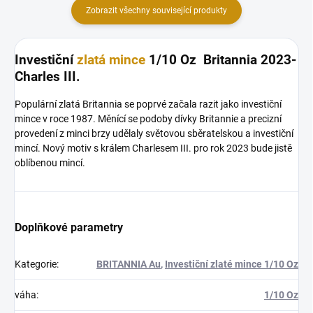
Zobrazit všechny související produkty
Investiční
zlatá mince
1/10 Oz Britannia 2023-
Charles III.
Populární zlatá Britannia se poprvé začala razit jako investiční
mince v roce 1987. Měnící se podoby dívky Britannie a precizní
provedení z minci brzy udělaly světovou sběratelskou a investiční
mincí. Nový motiv s králem Charlesem III. pro rok 2023 bude jistě
oblíbenou mincí.
Doplňkové parametry
Kategorie
:
BRITANNIA Au
,
Investiční zlaté mince 1/10 Oz
váha
:
1/10 Oz