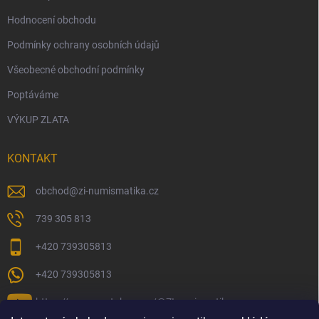
Hodnocení obchodu
Podmínky ochrany osobních údajů
Všeobecné obchodní podmínky
Poptáváme
VÝKUP ZLATA
KONTAKT
obchod
@
zi-numismatika.cz
739 305 813
+420 739305813
+420 739305813
https://www.youtube.com/@ZInumismatika