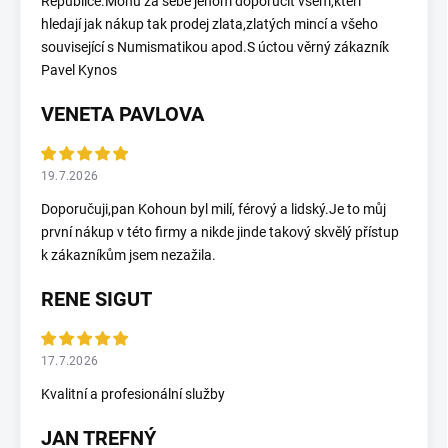
Republice.Mohu za sebe jenom doporučit všem,kteří
hledají jak nákup tak prodej zlata,zlatých mincí a všeho
související s Numismatikou apod.S úctou věrný zákazník
Pavel Kynos
VENETA PAVLOVA
19.7.2026
Doporučuji,pan Kohoun byl milí, férový a lidský.Je to můj
první nákup v této firmy a nikde jinde takový skvělý přístup
k zákazníkům jsem nezažila.
RENE SIGUT
17.7.2026
Kvalitní a profesionální služby
JAN TREFNÝ