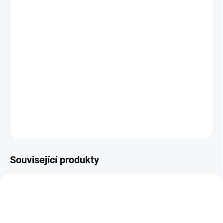
25.8.2026
MOŽNOSTI
DORUČENÍ
−
+
Přidat do košíku
Investiční
zlatá mince
Britannia 1/10 Oz 2023-Charles III.
DETAILNÍ INFORMACE
ZEPTAT SE
HLÍDAT
Uložit
Související produkty
AU-TUDOR-LION-1-OZ-2022
GOLD-THE-TRAIN-1-OZ-2020