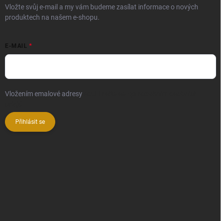
Vložte svůj e-mail a my vám budeme zasílat informace o nových
produktech na našem e-shopu.
E-MAIL
Vložením emalové adresy
souhlasíte se zpracováním osobních
údajů
Přihlásit se