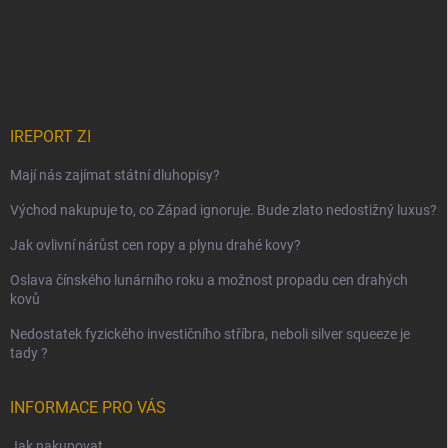
IREPORT ZI
Mají nás zajímat státní dluhopisy?
Východ nakupuje to, co Západ ignoruje. Bude zlato nedostižný luxus?
Jak ovlivní nárůst cen ropy a plynu drahé kovy?
Oslava čínského lunárního roku a možnost propadu cen drahých
kovů
Nedostatek fyzického investičního stříbra, neboli silver squeeze je
tady ?
INFORMACE PRO VÁS
Jak nakupovat