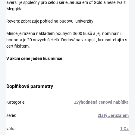
avers: je společný pro celou série Jerusalem of Gold a nese lva z
Meggida.
Revers: zobrazuje pohled na budovu univerzity
Mince je ražena nákladem pouhých 3600 kusů a její nominální
hodnota je 20 nových šekelů. Dodávána v kapsli , luxusní etuji a s
certifikátem.
V akční ceně jeden kus mince.
Doplňkové parametry
Kategorie
:
Zvýhodněná cenová nabídka
série
:
Zlatý Jeruzalém
váha
:
1 Oz