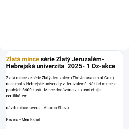
Investiční zlatá cihla 100g-
Holubice míru-Izrael
Zlatá mince
série Zlatý Jeruzalém-
Hebrejská univerzita 2025- 1 Oz-akce
Zlatá mince ze série Zlatý Jeruzalém (The Jerusalem of Gold)
nese motiv Hebrejské univerzity v Jeruzalémě. Náklad mince je
pouhých 3600 kusů . Mince dodávána v luxusní etuji s
certifikátem.
návrh mince :avers – Aharon Shevo
Revers –Meir Eshel