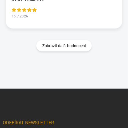
16.7.2026
Zobrazit další hodnocení
Z
á
p
a
t
í
ODEBÍRAT NEWSLETTER