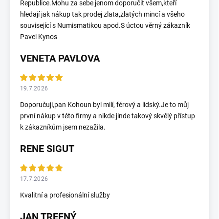
Republice.Mohu za sebe jenom doporučit všem,kteří
hledají jak nákup tak prodej zlata,zlatých mincí a všeho
související s Numismatikou apod.S úctou věrný zákazník
Pavel Kynos
VENETA PAVLOVA
19.7.2026
Doporučuji,pan Kohoun byl milí, férový a lidský.Je to můj
první nákup v této firmy a nikde jinde takový skvělý přístup
k zákazníkům jsem nezažila.
RENE SIGUT
17.7.2026
Kvalitní a profesionální služby
JAN TREFNÝ