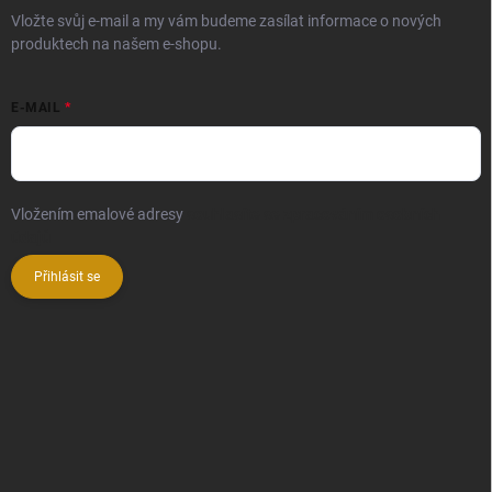
Vložte svůj e-mail a my vám budeme zasílat informace o nových
produktech na našem e-shopu.
E-MAIL
Vložením emalové adresy
souhlasíte se zpracováním osobních
údajů
Přihlásit se