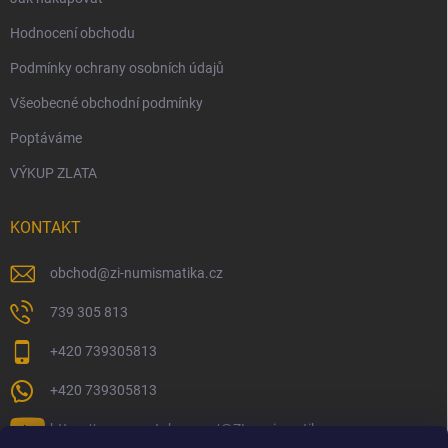
Hodnocení obchodu
Podmínky ochrany osobních údajů
Všeobecné obchodní podmínky
Poptáváme
VÝKUP ZLATA
KONTAKT
obchod
@
zi-numismatika.cz
739 305 813
+420 739305813
+420 739305813
https://www.youtube.com/@ZInumismatika