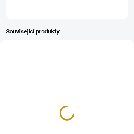
ZEPTAT SE
HLÍDAT
Uložit
Související produkty
GOLD-JERUZALEM-BAR-100G
NA OBJEDNÁVKU 10 DNŮ
Investiční zlatý slitek
Izrael Holubice-
Jeruzalém-100g
328 838 Kč
Do košíku