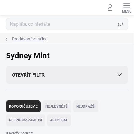
Přejít
na
obsah
Hledat
Prodávané značky
Sydney Mint
OTEVŘÍT FILTR
Ř
a
DOPORUČUJEME
NEJLEVNĚJŠÍ
NEJDRAŽŠÍ
z
e
NEJPRODÁVANĚJŠÍ
ABECEDNĚ
n
í
3
položek celkem