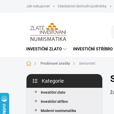
Přejít
Jak nakupovat
Všeobecné obchodní podmínky
na
obsah
INVESTIČNÍ ZLATO
INVESTIČNÍ STŘÍBRO
Domů
Prodávané značky
Swissmint
P
Kategorie
o
Přeskočit
s
kategorie
Ž
t
Investiční zlato
r
Investiční stříbro
a
n
Moderní numismatika