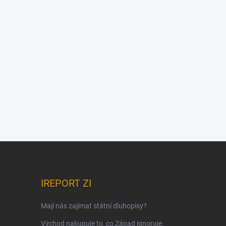
IREPORT ZI
Mají nás zajímat státní dluhopisy?
Východ nakupuje to, co Západ ignoruje.