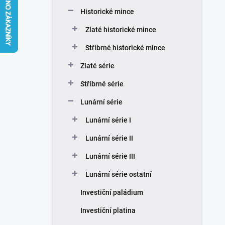
n
Historické mince
í
p
Zlaté historické mince
a
n
Stříbrné historické mince
e
Zlaté série
l
Stříbrné série
Lunární série
Lunární série I
Lunární série II
Lunární série III
Lunární série ostatní
Investiční paládium
Investiční platina