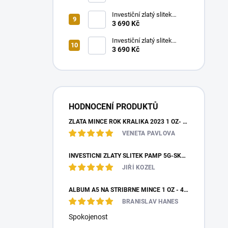
2026-piedfort
Investiční zlatý slitek
PAMP 0,5g- Znamení
3 690 Kč
vodnáře
Investiční zlatý slitek
3 690 Kč
PAMP 0,5g- Znamení štíra
HODNOCENÍ PRODUKTŮ
ZLATÁ MINCE ROK KRÁLÍKA 2023 1 OZ- LUNÁRNÍ SÉRIE III.
VENETA PAVLOVA
INVESTIČNÍ ZLATÝ SLITEK PAMP 5G-SKARABEUS PRO ŠTĚSTÍ
JIŘÍ KOZEL
ALBUM A5 NA STŘÍBRNÉ MINCE 1 OZ - 48 MINCÍ
BRANISLAV HANES
Spokojenost