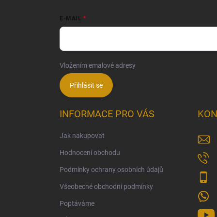
E-MAIL
Vložením emalové adresy
souhlasíte se zpracování
Přihlásit se
INFORMACE PRO VÁS
KON
Jak nakupovat
Hodnocení obchodu
Podmínky ochrany osobních údajů
Všeobecné obchodní podmínky
Poptáváme