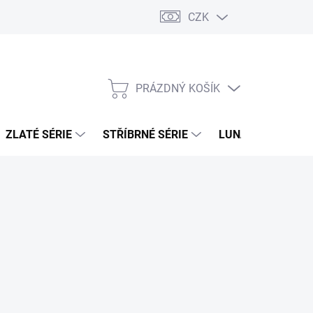
CZK
PRÁZDNÝ KOŠÍK
NÁKUPNÍ
KOŠÍK
ZLATÉ SÉRIE
STŘÍBRNÉ SÉRIE
LUNÁRNÍ SÉRIE