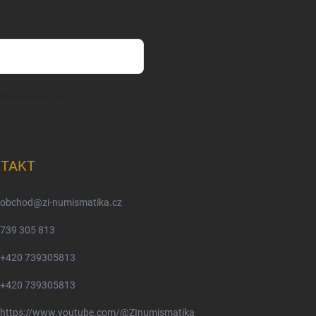
m osobních údajů
TAKT
obchod
@
zi-numismatika.cz
739 305 813
+420 739305813
+420 739305813
https://www.youtube.com/@ZInumismatika