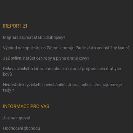
IREPORT ZI
Mají nás zajímat státní dluhopisy?
Východ nakupuje to, co Západ ignoruje. Bude zlato nedostižný luxus?
Jak ovlivní nárůst cen ropy a plynu drahé kovy?
Oslava čínského lunárního roku a možnost propadu cen drahých
kovů
Nedostatek fyzického investičního stříbra, neboli silver squeeze je
tady ?
INFORMACE PRO VÁS
Jak nakupovat
Hodnocení obchodu