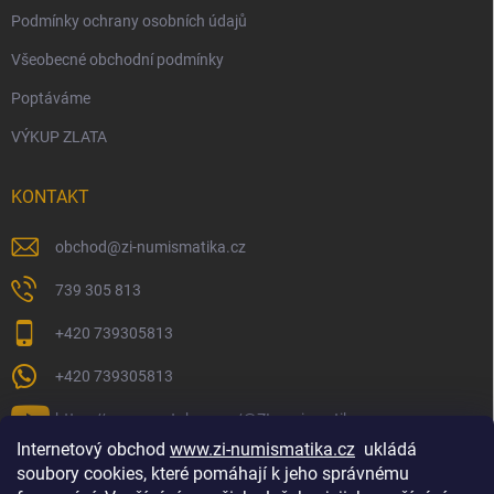
Podmínky ochrany osobních údajů
Všeobecné obchodní podmínky
Poptáváme
VÝKUP ZLATA
KONTAKT
obchod
@
zi-numismatika.cz
739 305 813
+420 739305813
+420 739305813
https://www.youtube.com/@ZInumismatika
Internetový obchod
www.zi-numismatika.cz
ukládá
soubory cookies, které pomáhají k jeho správnému