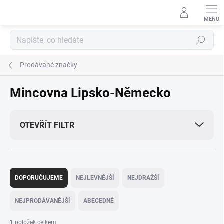
Přejít
na
obsah
Hledat
Prodávané značky
Mincovna Lipsko-Německo
OTEVŘÍT FILTR
Ř
a
DOPORUČUJEME
NEJLEVNĚJŠÍ
NEJDRAŽŠÍ
z
e
NEJPRODÁVANĚJŠÍ
ABECEDNĚ
n
í
1
položek celkem