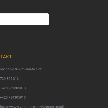
m osobních údajů
TAKT
obchod
@
zi-numismatika.cz
739 305 813
+420 739305813
+420 739305813
https://www.youtube.com/@ZInumismatika