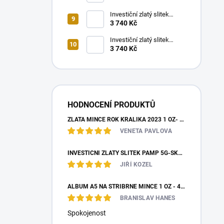
2026-piedfort
Investiční zlatý slitek
PAMP 0,5g- Znamení
3 740 Kč
vodnáře
Investiční zlatý slitek
3 740 Kč
PAMP 0,5g- Znamení štíra
HODNOCENÍ PRODUKTŮ
ZLATÁ MINCE ROK KRÁLÍKA 2023 1 OZ- LUNÁRNÍ SÉRIE III.
VENETA PAVLOVA
INVESTIČNÍ ZLATÝ SLITEK PAMP 5G-SKARABEUS PRO ŠTĚSTÍ
JIŘÍ KOZEL
ALBUM A5 NA STŘÍBRNÉ MINCE 1 OZ - 48 MINCÍ
BRANISLAV HANES
Spokojenost