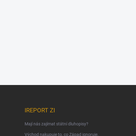
IREPORT ZI
Mají nás zajímat státní dluhopisy?
Východ nakupuje to, co Západ ignoruje.