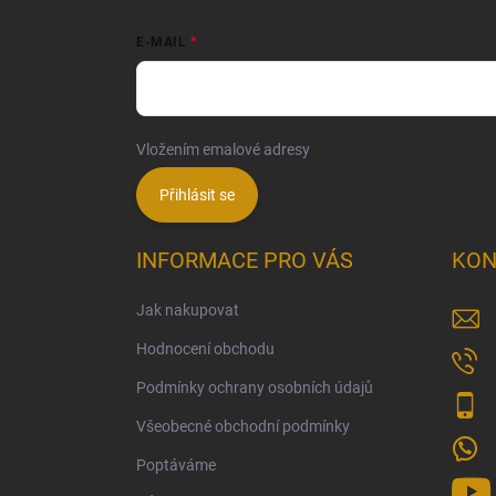
E-MAIL
Vložením emalové adresy
souhlasíte se zpracování
Přihlásit se
INFORMACE PRO VÁS
KON
Jak nakupovat
Hodnocení obchodu
Podmínky ochrany osobních údajů
Všeobecné obchodní podmínky
Poptáváme