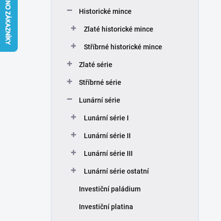
n
Historické mince
í
p
Zlaté historické mince
a
n
Stříbrné historické mince
e
Zlaté série
l
Stříbrné série
Lunární série
Lunární série I
Lunární série II
Lunární série III
Lunární série ostatní
Investiční paládium
Investiční platina