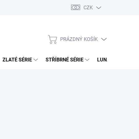
CZK
PRÁZDNÝ KOŠÍK
NÁKUPNÍ
KOŠÍK
ZLATÉ SÉRIE
STŘÍBRNÉ SÉRIE
LUNÁRNÍ SÉRIE