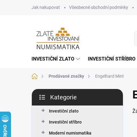
Přejít
Jak nakupovat
Všeobecné obchodní podmínky
na
obsah
INVESTIČNÍ ZLATO
INVESTIČNÍ STŘÍBRO
Domů
Prodávané značky
Engelhard Mint
P
Kategorie
o
Přeskočit
s
kategorie
Ž
t
Investiční zlato
r
Investiční stříbro
a
n
Moderní numismatika