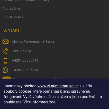
Všeobecné obchodní podmínky
Poptáváme
VÝKUP ZLATA
KONTAKT
obchod
@
zi-numismatika.cz
739 305 813
+420 739305813
+420 739305813
https://www.youtube.com/@ZInumismatika
Internetový obchod
www.zi-numismatika.cz
ukládá
soubory cookies, které pomáhají k jeho správnému
fungování. Využíváním našich služeb s jejich používáním
Zlaté investování
Golf shop Golfstart
Houby a bylinky
souhlasíte.
Více informací zde
.