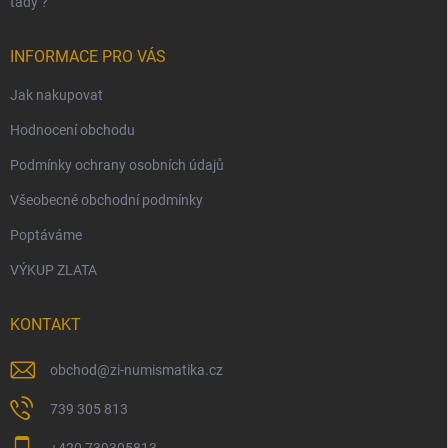
tady ?
INFORMACE PRO VÁS
Jak nakupovat
Hodnocení obchodu
Podmínky ochrany osobních údajů
Všeobecné obchodní podmínky
Poptáváme
VÝKUP ZLATA
KONTAKT
obchod
@
zi-numismatika.cz
739 305 813
+420 739305813