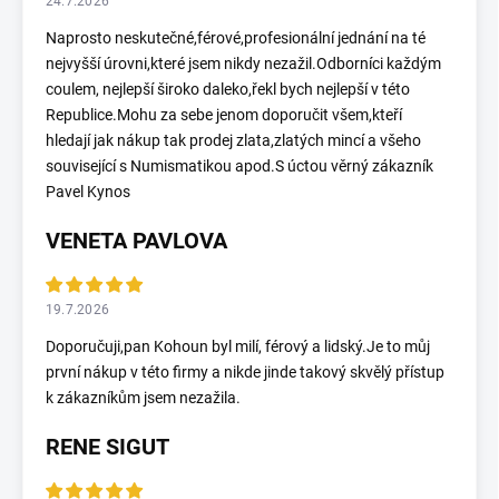
24.7.2026
Naprosto neskutečné,férové,profesionální jednání na té
nejvyšší úrovni,které jsem nikdy nezažil.Odborníci každým
coulem, nejlepší široko daleko,řekl bych nejlepší v této
Republice.Mohu za sebe jenom doporučit všem,kteří
hledají jak nákup tak prodej zlata,zlatých mincí a všeho
související s Numismatikou apod.S úctou věrný zákazník
Pavel Kynos
VENETA PAVLOVA
19.7.2026
Doporučuji,pan Kohoun byl milí, férový a lidský.Je to můj
první nákup v této firmy a nikde jinde takový skvělý přístup
k zákazníkům jsem nezažila.
RENE SIGUT