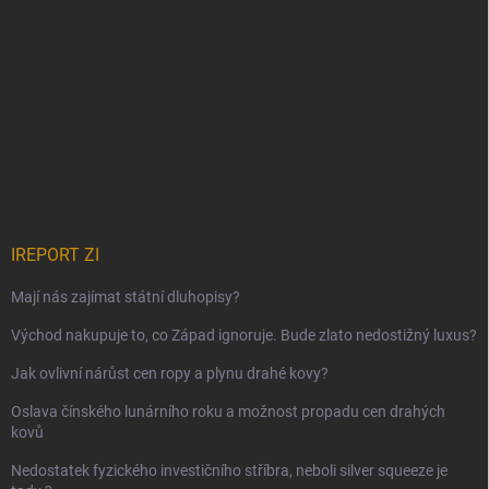
IREPORT ZI
Mají nás zajímat státní dluhopisy?
Východ nakupuje to, co Západ ignoruje. Bude zlato nedostižný luxus?
Jak ovlivní nárůst cen ropy a plynu drahé kovy?
Oslava čínského lunárního roku a možnost propadu cen drahých
kovů
Nedostatek fyzického investičního stříbra, neboli silver squeeze je