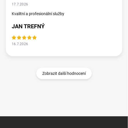
17.7.2026
Kvalitní a profesionální služby
JAN TREFNÝ
16.7.2026
Zobrazit další hodnocení
Z
á