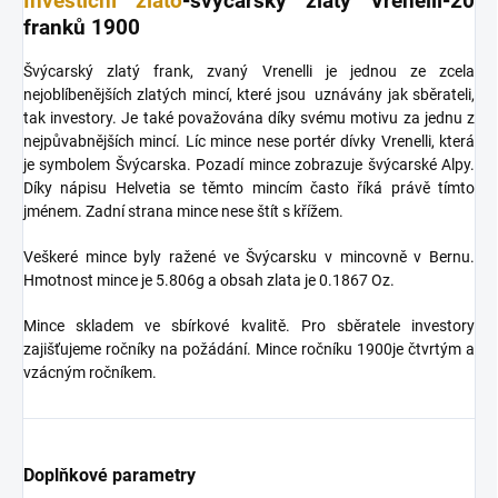
Investiční zlato
-švýcarský zlatý Vrenelli-20
franků 1900
Švýcarský zlatý frank, zvaný Vrenelli je jednou ze zcela
nejoblíbenějších zlatých mincí, které jsou uznávány jak sběrateli,
tak investory. Je také považována díky svému motivu za jednu z
nejpůvabnějších mincí. Líc mince nese portér dívky Vrenelli, která
je symbolem Švýcarska. Pozadí mince zobrazuje švýcarské Alpy.
Díky nápisu Helvetia se těmto mincím často říká právě tímto
jménem. Zadní strana mince nese štít s křížem.
Veškeré mince byly ražené ve Švýcarsku v mincovně v Bernu.
Hmotnost mince je 5.806g a obsah zlata je 0.1867 Oz.
Mince skladem ve sbírkové kvalitě. Pro sběratele investory
zajišťujeme ročníky na požádání. Mince ročníku 1900je čtvrtým a
vzácným ročníkem.
Doplňkové parametry