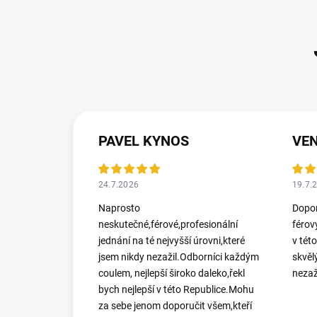
PAVEL KYNOS
VEN
24.7.2026
19.7.
Naprosto
Dopor
neskutečné,férové,profesionální
férov
jednání na té nejvyšší úrovni,které
v tét
jsem nikdy nezažil.Odborníci každým
skvěl
coulem, nejlepší široko daleko,řekl
nezaž
bych nejlepší v této Republice.Mohu
za sebe jenom doporučit všem,kteří