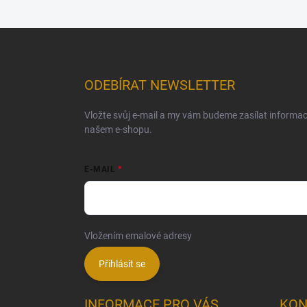
Z
á
p
a
ODEBÍRAT NEWSLETTER
t
í
Vložte svůj e-mail a my vám budeme zasílat informa
našem e-shopu.
E-MAIL
Vložením emalové adresy
souhlasíte se zpracování
Přihlásit se
INFORMACE PRO VÁS
KON