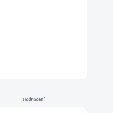
Přidat do košíku
í
zlatá mince
především díky své historii. Razily
časnosti jsou velice vzácnými mincemi. Car
ským carem a jeho panování ukončila říjnová
o panování u jeho dvora působil šílený mnich
ZEPTAT SE
HLÍDAT
Hodnocení