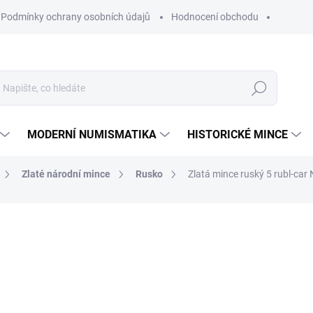
Podmínky ochrany osobních údajů
Hodnocení obchodu
Hledat
MODERNÍ NUMISMATIKA
HISTORICKÉ MINCE
Zlaté národní mince
Rusko
Zlatá mince ruský 5 rubl-car 
ní
ZNAČKA:
MINCOVNA PETROHRAD
18 597 Kč
Měrná
NA OBJEDNÁVKU 10 DNŮ
cena:
MŮŽEME DORUČIT DO:
25.8.2