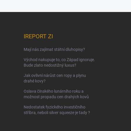
IREPORT ZI
Mají nás zajímat státní dluhopisy?
Východ nakupuje to, co Západ ignoruje.
Bude zlato nedostižný luxus?
Jak ovlivní nárůst cen ropy a plynu
drahé kovy?
Oslava čínského lunárního roku a
možnost propadu cen drahých kovů
Nedostatek fyzického investičního
stříbra, neboli silver squeeze je tady ?