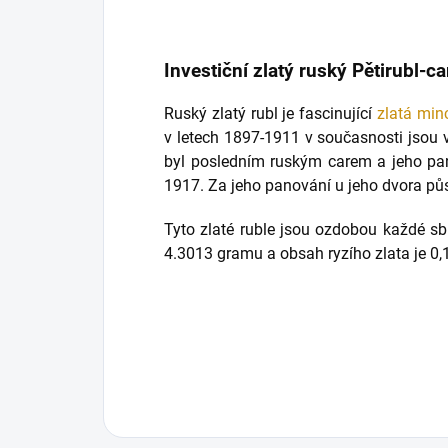
Investiční zlatý ruský Pětirubl-ca
Ruský zlatý rubl je fascinující
zlatá min
v letech 1897-1911 v současnosti jsou v
byl posledním ruským carem a jeho pan
1917. Za jeho panování u jeho dvora půs
Tyto zlaté ruble jsou ozdobou každé sb
4.3013 gramu a obsah ryzího zlata je 0,