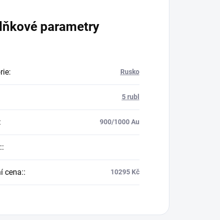
lňkové parametry
rie
:
Rusko
5 rubl
:
900/1000 Au
:
:
í cena:
:
10295 Kč