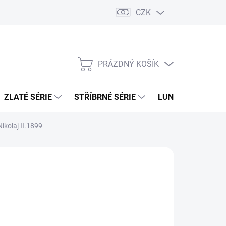
CZK
PRÁZDNÝ KOŠÍK
NÁKUPNÍ
KOŠÍK
ZLATÉ SÉRIE
STŘÍBRNÉ SÉRIE
LUNÁRNÍ SÉRIE
Nikolaj II.1899
026
MOŽNOSTI DORUČENÍ