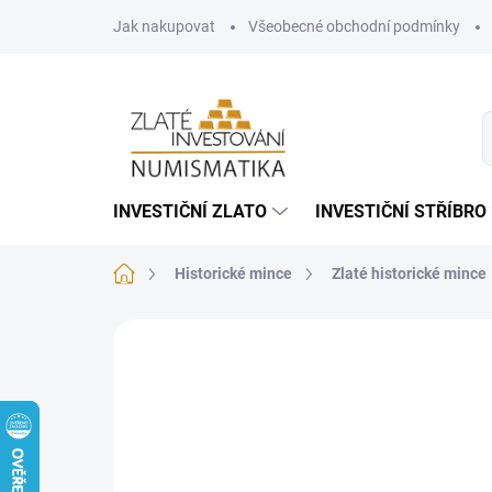
Přejít
Jak nakupovat
Všeobecné obchodní podmínky
na
obsah
INVESTIČNÍ ZLATO
INVESTIČNÍ STŘÍBRO
Domů
Historické mince
Zlaté historické mince
Neohodnoceno
Podrobnosti hodnoce