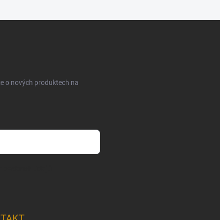
ce o nových produktech na
m osobních údajů
TAKT