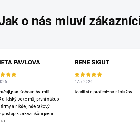
ETA PAVLOVA
RENE SIGUT
2026
17.7.2026
učuji,pan Kohoun byl milí,
Kvalitní a profesionální služby
ý a lidský.Je to můj první nákup
o firmy a nikde jinde takový
ý přístup k zákazníkům jsem
ila.