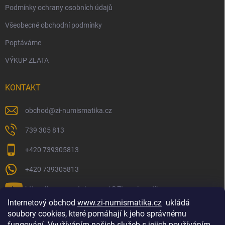
Podmínky ochrany osobních údajů
Všeobecné obchodní podmínky
Poptáváme
VÝKUP ZLATA
KONTAKT
obchod
@
zi-numismatika.cz
739 305 813
+420 739305813
+420 739305813
https://www.youtube.com/@ZInumismatika
Internetový obchod
www.zi-numismatika.cz
ukládá
soubory cookies, které pomáhají k jeho správnému
fungování. Využíváním našich služeb s jejich používáním