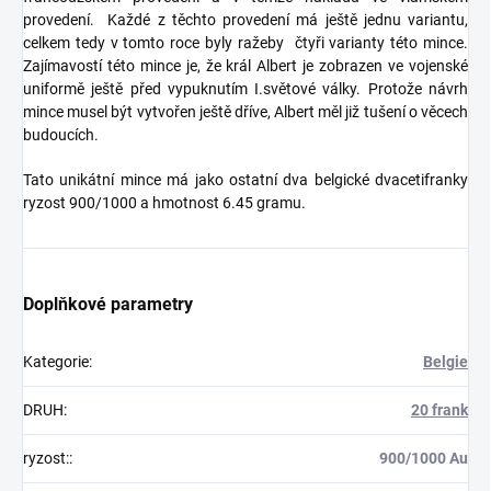
provedení. Každé z těchto provedení má ještě jednu variantu,
celkem tedy v tomto roce byly ražeby čtyři varianty této mince.
Zajímavostí této mince je, že král Albert je zobrazen ve vojenské
uniformě ještě před vypuknutím I.světové války. Protože návrh
mince musel být vytvořen ještě dříve, Albert měl již tušení o věcech
budoucích.
Tato unikátní mince má jako ostatní dva belgické dvacetifranky
ryzost 900/1000 a hmotnost 6.45 gramu.
Doplňkové parametry
Kategorie
:
Belgie
DRUH
:
20 frank
ryzost:
:
900/1000 Au