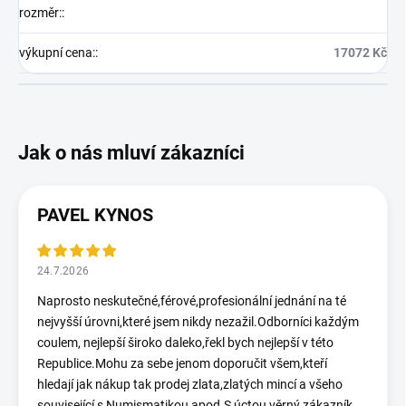
rozměr:
:
výkupní cena:
:
17072 Kč
PAVEL KYNOS
24.7.2026
Naprosto neskutečné,férové,profesionální jednání na té
nejvyšší úrovni,které jsem nikdy nezažil.Odborníci každým
coulem, nejlepší široko daleko,řekl bych nejlepší v této
Republice.Mohu za sebe jenom doporučit všem,kteří
hledají jak nákup tak prodej zlata,zlatých mincí a všeho
související s Numismatikou apod.S úctou věrný zákazník