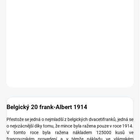
26.8.2026
MOŽNOSTI
DORUČENÍ
−
+
Přidat do košíku
Zlatá mince
belgický dvacetifrank- král Albert 1914 20 frank
DETAILNÍ INFORMACE
ZEPTAT SE
HLÍDAT
Uložit
Belgický 20 frank-Albert 1914
Přestože se jedná o nejmladší z belgických dvacetifranků, jedná se
o nejvzácnější díky tomu, že mince byla ražena pouze v roce 1914.
V tomto roce byla ražena nákladem 125000 kusů ve
francouzském provedení a v témže nákladu ve vlámském