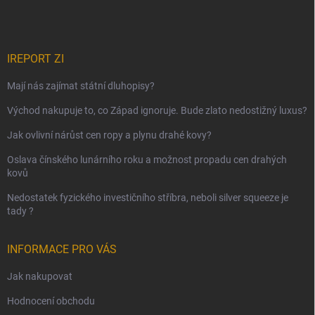
IREPORT ZI
Mají nás zajímat státní dluhopisy?
Východ nakupuje to, co Západ ignoruje. Bude zlato nedostižný luxus?
Jak ovlivní nárůst cen ropy a plynu drahé kovy?
Oslava čínského lunárního roku a možnost propadu cen drahých
kovů
Nedostatek fyzického investičního stříbra, neboli silver squeeze je
tady ?
INFORMACE PRO VÁS
Jak nakupovat
Hodnocení obchodu