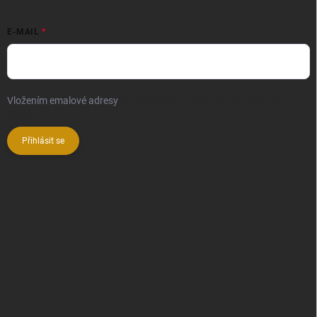
E-MAIL
Vložením emalové adresy
souhlasíte se zpracováním osobních
údajů
Přihlásit se