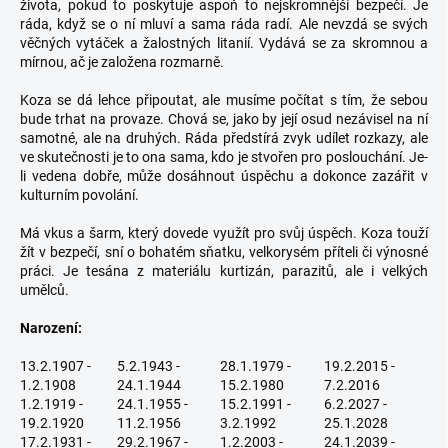
života, pokud to poskytuje aspoň to nejskromnější bezpečí. Je
ráda, když se o ní mluví a sama ráda radí. Ale nevzdá se svých
věčných vytáček a žalostných litanií. Vydává se za skromnou a
mírnou, ač je založena rozmarně.
Koza se dá lehce připoutat, ale musíme počítat s tím, že sebou
bude trhat na provaze. Chová se, jako by její osud nezávisel na ní
samotné, ale na druhých. Ráda předstírá zvyk udílet rozkazy, ale
ve skutečnosti je to ona sama, kdo je stvořen pro poslouchání. Je-
li vedena dobře, může dosáhnout úspěchu a dokonce zazářit v
kulturním povolání.
Má vkus a šarm, který dovede využít pro svůj úspěch. Koza touží
žít v bezpečí, sní o bohatém sňatku, velkorysém příteli či výnosné
práci. Je tesána z materiálu kurtizán, parazitů, ale i velkých
umělců.
Narození:
13.2.1907 -
5.2.1943 -
28.1.1979 -
19.2.2015 -
1.2.1908
24.1.1944
15.2.1980
7.2.2016
1.2.1919 -
24.1.1955 -
15.2.1991 -
6.2.2027 -
19.2.1920
11.2.1956
3.2.1992
25.1.2028
17.2.1931 -
29.2.1967 -
1.2.2003 -
24.1.2039 -