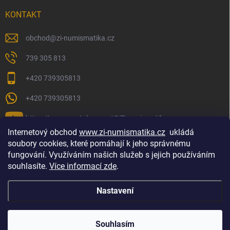
KONTAKT
obchod
@
zi-numismatika.cz
739 305 813
+420 739305813
+420 739305813
https://www.youtube.com/@ZInumismatika
Internetový obchod
www.zi-numismatika.cz
ukládá
soubory cookies, které pomáhají k jeho správnému
fungování. Využíváním našich služeb s jejich používáním
Zlaté investování
Golf shop Golfstart
Houby a bylinky
souhlasíte.
Více informací zde
.
Nastavení
Copyright 2026
ZI-NUMISMATIKA
. Všechna práva vyhrazena.
Souhlasím