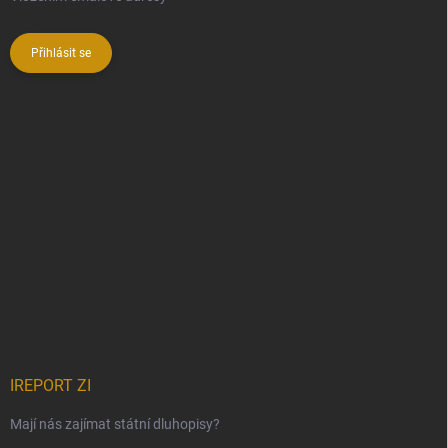
údajů
Přihlásit se
IREPORT ZI
Mají nás zajímat státní dluhopisy?