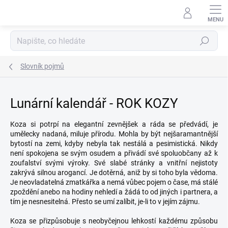
Přejít
na
obsah
Hledat
Slovník pojmů
Lunární kalendář - ROK KOZY
Koza si potrpí na elegantní zevnějšek a ráda se předvádí, je
umělecky nadaná, miluje přírodu. Mohla by být nejšaramantnější
bytostí na zemi, kdyby nebyla tak nestálá a pesimistická. Nikdy
není spokojena se svým osudem a přivádí své spoluobčany až k
zoufalství svými výroky. Své slabé stránky a vnitřní nejistoty
zakrývá silnou arogancí. Je dotěrná, aniž by si toho byla vědoma.
Je neovladatelná zmatkářka a nemá vůbec pojem o čase, má stálé
zpoždění anebo na hodiny nehledí a žádá to od jiných i partnera, a
tím je nesnesitelná. Přesto se umí zalíbit, je-li to v jejím zájmu.
Koza se přizpůsobuje s neobyčejnou lehkostí každému způsobu