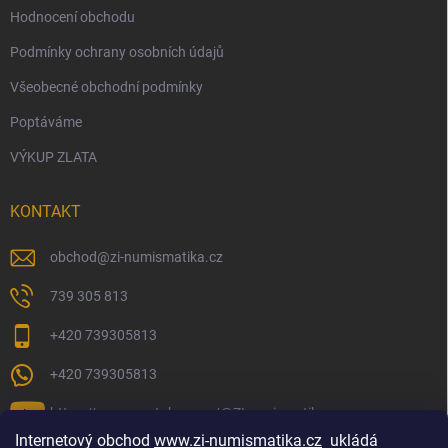
Hodnocení obchodu
Podmínky ochrany osobních údajů
Všeobecné obchodní podmínky
Poptáváme
VÝKUP ZLATA
KONTAKT
obchod
@
zi-numismatika.cz
739 305 813
+420 739305813
+420 739305813
https://www.youtube.com/@ZInumismatika
Internetový obchod
www.zi-numismatika.cz
ukládá