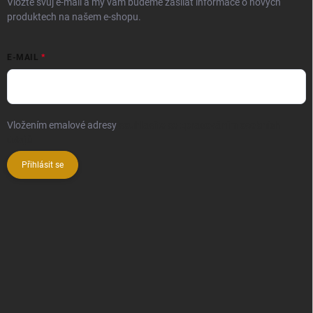
Vložte svůj e-mail a my vám budeme zasílat informace o nových
produktech na našem e-shopu.
E-MAIL
Vložením emalové adresy
souhlasíte se zpracováním osobních
údajů
Přihlásit se