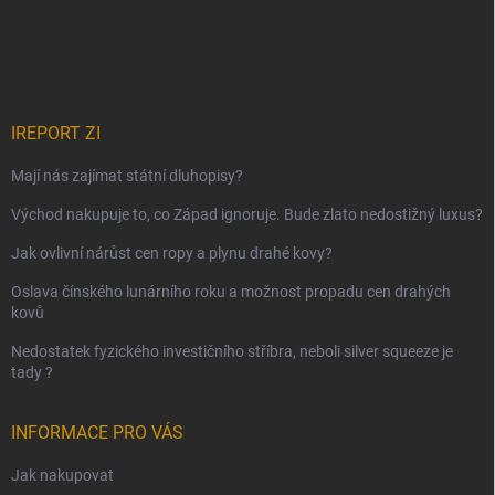
IREPORT ZI
Mají nás zajímat státní dluhopisy?
Východ nakupuje to, co Západ ignoruje. Bude zlato nedostižný luxus?
Jak ovlivní nárůst cen ropy a plynu drahé kovy?
Oslava čínského lunárního roku a možnost propadu cen drahých
kovů
Nedostatek fyzického investičního stříbra, neboli silver squeeze je
tady ?
INFORMACE PRO VÁS
Jak nakupovat