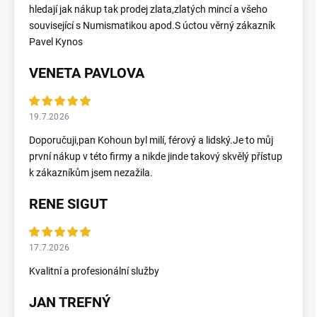
hledají jak nákup tak prodej zlata,zlatých mincí a všeho
související s Numismatikou apod.S úctou věrný zákazník
Pavel Kynos
VENETA PAVLOVA
19.7.2026
Doporučuji,pan Kohoun byl milí, férový a lidský.Je to můj
první nákup v této firmy a nikde jinde takový skvělý přístup
k zákazníkům jsem nezažila.
RENE SIGUT
17.7.2026
Kvalitní a profesionální služby
JAN TREFNÝ