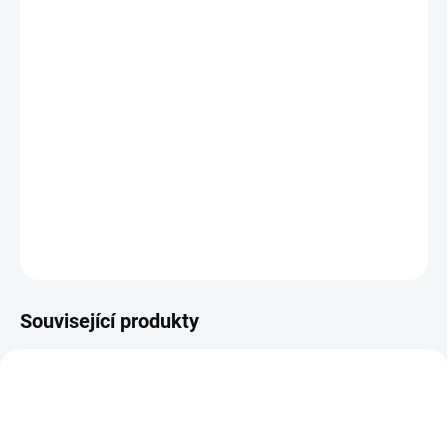
12.8.2026
MOŽNOSTI
DORUČENÍ
−
+
Přidat do košíku
Investiční
zlatá mince
rok Vepře
2007-lunární série 1 1 Oz
DETAILNÍ INFORMACE
ZEPTAT SE
HLÍDAT
Uložit
Související produkty
GOLD-LUNAR-BOAR-2019-1OZ-UK