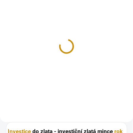
SKLADEM
Investiční zlatá mince
rok Vepře 2019-lunární
série Velké Británie 1 Oz
100 348 Kč
Do košíku
Investiční zlatá mince rok Vepře
2019-lunární série Velké Británie
1 Oz
Investice
do zlata - investiční zlatá mince
rok