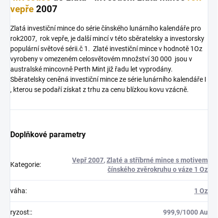
vepře
2007
Zlatá investiční mince do série čínského lunárního kalendáře pro
rok2007, rok vepře, je další mincí v této sběratelsky a investorsky
populární světové sérii.č 1. Zlaté investiční mince v hodnotě 1Oz
vyrobeny v omezeném celosvětovém množství 30 000 jsou v
australské mincovně Perth Mint již řadu let vyprodány.
Sběratelsky ceněná investiční mince ze série lunárního kalendáře I
, kterou se podaří získat z trhu za cenu blízkou kovu vzácně.
Doplňkové parametry
Vepř 2007
,
Zlaté a stříbrné mince s motivem
Kategorie
:
čínského zvěrokruhu o váze 1 Oz
váha
:
1 Oz
ryzost:
:
999,9/1000 Au