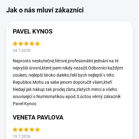
PAVEL KYNOS
24.7.2026
Naprosto neskutečné,férové,profesionální jednání na té
nejvyšší úrovni,které jsem nikdy nezažil.Odborníci každým
coulem, nejlepší široko daleko,řekl bych nejlepší v této
Republice.Mohu za sebe jenom doporučit všem,kteří
hledají jak nákup tak prodej zlata,zlatých mincí a všeho
související s Numismatikou apod.S úctou věrný zákazník
Pavel Kynos
VENETA PAVLOVA
19.7.2026