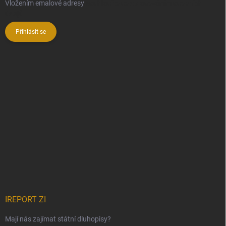
Vložením emalové adresy
souhlasíte se zpracováním osobních
údajů
Přihlásit se
IREPORT ZI
Mají nás zajímat státní dluhopisy?