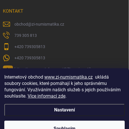
KONTAKT
obchod
@
zi-numismatika.cz
739 305 813
+420 739305813
+420 739305813
https://www.youtube.com/@ZInumismatika
Internetový obchod
www.zi-numismatika.cz
ukládá
soubory cookies, které pomáhají k jeho správnému
fungování. Využíváním našich služeb s jejich používáním
Zlaté investování
Golf shop Golfstart
Houby a bylinky
souhlasíte.
Více informací zde
.
Nastavení
Copyright 2026
ZI-NUMISMATIKA
. Všechna práva vyhrazena.
Souhlasím