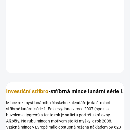
MOŽNOSTI
DORUČENÍ
−
+
Přidat do košíku
Stříbrná mince
rok myši -lunární série I. 1 Oz
DETAILNÍ INFORMACE
ZEPTAT SE
HLÍDAT
Uložit
Investiční stříbro
-stříbrná mince lunární série I.
Mince rok myši lunárního čínského kalendáře je další mincí
stříbrné lunární série 1. Edice vydána v roce 2007 (spolu s
buvolem a tygrem) a tento rok je na líci u portrétu královny
Alžběty. Na rubu mince s motivem stojící myšky je rok 2008.
Vzácná mince v Evropě málo dostupná ražena nákladem 59 623