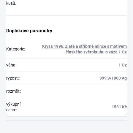
kusů.
Doplňkové parametry
Krysa 1996
,
Zlaté a stříbrné mince s motivem
Kategorie
:
čínského zvěrokruhu o váze 1 Oz
váha
:
1 Oz
ryzost:
:
999,9/1000 Ag
rozměr:
:
výkupní
1581 Kč
cena:
: