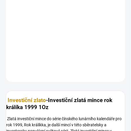
11.8.2026
MOŽNOSTI
DORUČENÍ
−
+
Přidat do košíku
Investiční
zlatá mince
rok Králíka 1999-lunární serie 1 1 Oz
DETAILNÍ INFORMACE
ZEPTAT SE
HLÍDAT
Uložit
Investiční zlato
-Investiční zlatá mince rok
králíka 1999 1Oz
Zlatá investiční mince do série čínského lunárního kalendáře pro
rok 1999, Rok králíkka, je další mincí v této sběratelsky a
investorsky populární světové sérii. Zlaté investiční mince v