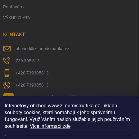
Poptáváme
VÝKUP ZLATA
KONTAKT
obchod
@
zi-numismatika.cz
739 305 813
+420 739305813
+420 739305813
https://www.youtube.com/@ZInumismatika
Internetový obchod
www.zi-numismatika.cz
ukládá
soubory cookies, které pomáhají k jeho správnému
fungování. Využíváním našich služeb s jejich používáním
Zlaté investování
Golf shop Golfstart
Houby a bylinky
souhlasíte.
Více informací zde
.