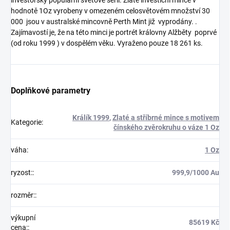
hodnotě 1Oz vyrobeny v omezeném celosvětovém množství 30
000 jsou v australské mincovně Perth Mint již vyprodány. .
Zajímavostí je, že na této minci je portrét královny Alžběty poprvé
(od roku 1999 ) v dospělém věku. Vyraženo pouze 18 261 ks.
Doplňkové parametry
Králík 1999
,
Zlaté a stříbrné mince s motivem
Kategorie
:
čínského zvěrokruhu o váze 1 Oz
váha
:
1 Oz
ryzost:
:
999,9/1000 Au
rozměr:
:
výkupní
85619 Kč
cena:
: