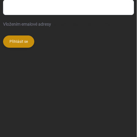
Vložením emalové adresy
souhlasíte se zpracováním osobních
údajů
Přihlásit se