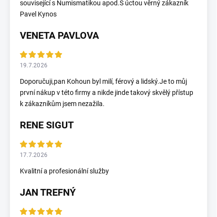
související s Numismatikou apod.S úctou věrný zákazník
Pavel Kynos
VENETA PAVLOVA
19.7.2026
Doporučuji,pan Kohoun byl milí, férový a lidský.Je to můj
první nákup v této firmy a nikde jinde takový skvělý přístup
k zákazníkům jsem nezažila.
RENE SIGUT
17.7.2026
Kvalitní a profesionální služby
JAN TREFNÝ