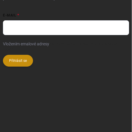
E-MAIL
Vložením emalové adresy
souhlasíte se zpracováním osobních
údajů
Přihlásit se