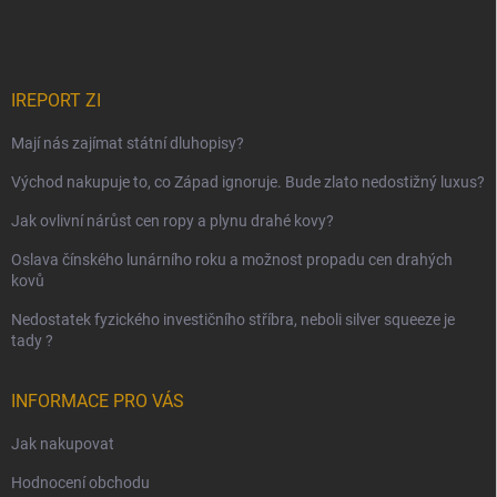
IREPORT ZI
Mají nás zajímat státní dluhopisy?
Východ nakupuje to, co Západ ignoruje. Bude zlato nedostižný luxus?
Jak ovlivní nárůst cen ropy a plynu drahé kovy?
Oslava čínského lunárního roku a možnost propadu cen drahých
kovů
Nedostatek fyzického investičního stříbra, neboli silver squeeze je
tady ?
INFORMACE PRO VÁS
Jak nakupovat
Hodnocení obchodu