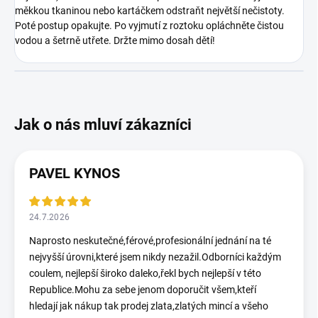
měkkou tkaninou nebo kartáčkem odstraňt největší nečistoty.
Poté postup opakujte. Po vyjmutí z roztoku opláchněte čistou
vodou a šetrně utřete. Držte mimo dosah dětí!
PAVEL KYNOS
24.7.2026
Naprosto neskutečné,férové,profesionální jednání na té
nejvyšší úrovni,které jsem nikdy nezažil.Odborníci každým
coulem, nejlepší široko daleko,řekl bych nejlepší v této
Republice.Mohu za sebe jenom doporučit všem,kteří
hledají jak nákup tak prodej zlata,zlatých mincí a všeho