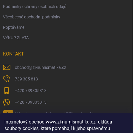
Podmínky ochrany osobních údajů
Všeobecné obchodní podmínky
Poptáváme
VÝKUP ZLATA
KONTAKT
obchod
@
zi-numismatika.cz
739 305 813
+420 739305813
+420 739305813
https://www.youtube.com/@ZInumismatika
Internetový obchod
www.zi-numismatika.cz
ukládá
soubory cookies, které pomáhají k jeho správnému