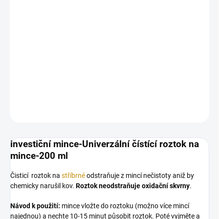
chemicky narušil kov.
Roztok neodstraňuje oxidační skvrny
.
Návod k použití:
mince vložte do roztoku (možno více mincí
najednou) a nechte 10-15 minut působit roztok. Poté vyjměte a
měkkou tkaninou nebo kartáčkem odstraňt největší nečistoty.
Poté postup opakujte. Po vyjmutí z roztoku opláchněte čistou
vodou a šetrně utřete. Držte mimo dosah dětí!
DETAILNÍ INFORMACE
ZEPTAT SE
HLÍDAT
Uložit
investiční mince-Univerzální čístící roztok na
mince-200 ml
Čisticí roztok na
stříbrné
odstraňuje z mincí nečistoty aniž by
chemicky narušil kov.
Roztok neodstraňuje oxidační skvrny
.
Návod k použití:
mince vložte do roztoku (možno více mincí
najednou) a nechte 10-15 minut působit roztok. Poté vyjměte a