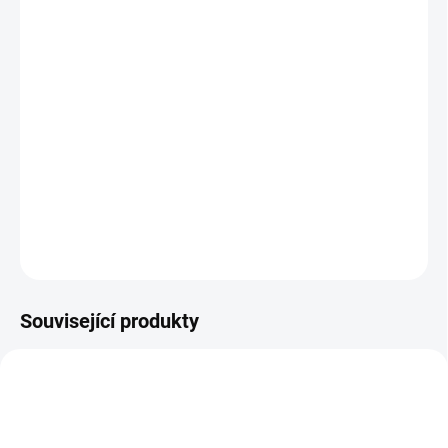
25.8.2026
MOŽNOSTI
DORUČENÍ
−
+
Přidat do košíku
Zlatá mince
Moulin Rouge 1/4 Oz 2026-proof
DETAILNÍ INFORMACE
ZEPTAT SE
HLÍDAT
Uložit
Související produkty
AG-MROUGE-2026-PROOF