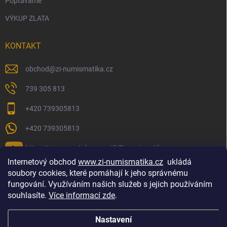
Poptáváme
VÝKUP ZLATA
KONTAKT
obchod
@
zi-numismatika.cz
739 305 813
+420 739305813
+420 739305813
https://www.youtube.com/@ZInumismatika
Internetový obchod
www.zi-numismatika.cz
ukládá
soubory cookies, které pomáhají k jeho správnému
fungování. Využíváním našich služeb s jejich používáním
Zlaté investování
Golf shop Golfstart
Houby a bylinky
souhlasíte.
Více informací zde
.
Nastavení