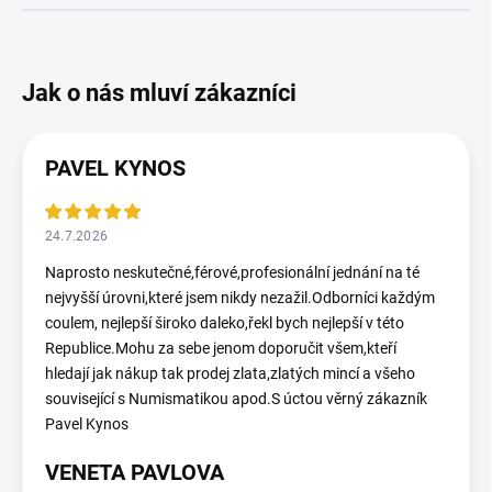
PAVEL KYNOS
24.7.2026
Naprosto neskutečné,férové,profesionální jednání na té
nejvyšší úrovni,které jsem nikdy nezažil.Odborníci každým
coulem, nejlepší široko daleko,řekl bych nejlepší v této
Republice.Mohu za sebe jenom doporučit všem,kteří
hledají jak nákup tak prodej zlata,zlatých mincí a všeho
související s Numismatikou apod.S úctou věrný zákazník
Pavel Kynos
VENETA PAVLOVA