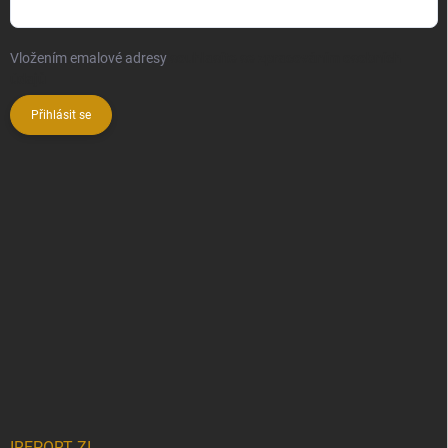
Vložením emalové adresy
souhlasíte se zpracováním osobních
údajů
Přihlásit se
IREPORT ZI