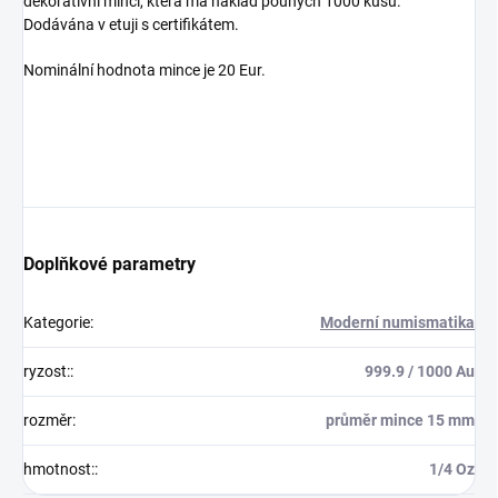
dekorativní mincí, která má náklad pouhých 1000 kusů.
Dodávána v etuji s certifikátem.
Nominální hodnota mince je 20 Eur.
Doplňkové parametry
Kategorie
:
Moderní numismatika
ryzost:
:
999.9 / 1000 Au
rozměr
:
průměr mince 15 mm
hmotnost:
:
1/4 Oz