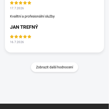
17.7.2026
Kvalitní a profesionální služby
JAN TREFNÝ
16.7.2026
Zobrazit další hodnocení
Z