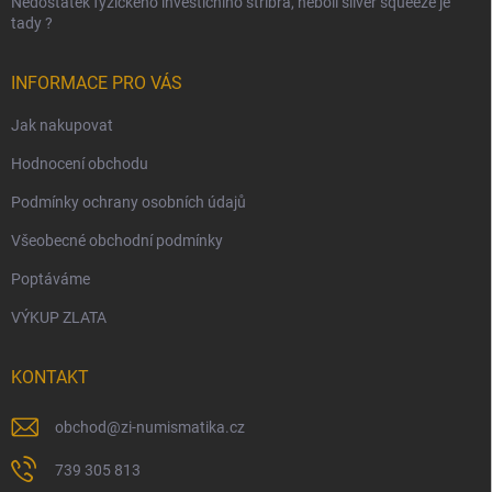
Nedostatek fyzického investičního stříbra, neboli silver squeeze je
tady ?
INFORMACE PRO VÁS
Jak nakupovat
Hodnocení obchodu
Podmínky ochrany osobních údajů
Všeobecné obchodní podmínky
Poptáváme
VÝKUP ZLATA
KONTAKT
obchod
@
zi-numismatika.cz
739 305 813