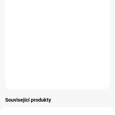
25.8.2026
MOŽNOSTI
DORUČENÍ
−
+
Přidat do košíku
Moderní
zlatá mince
Concorde 1 Oz 2026 proof
Mince vydaná k 50 letům populárního a legendárního letadla, které
doposud nemá technologickou obdobu.
DETAILNÍ INFORMACE
ZEPTAT SE
HLÍDAT
Uložit
Související produkty
TIFFANY-5OZ-2024-AG2
AG-GREYHOUND-PROOF-TUDOR-2025-