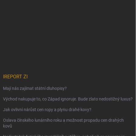
IREPORT ZI
Mají nás zajímat státní dluhopisy?
Východ nakupuje to, co Západ ignoruje. Bude zlato nedostižný luxus?
Jak ovlivní nárůst cen ropy a plynu drahé kovy?
Oslava čínského lunárního roku a možnost propadu cen drahých
kovů