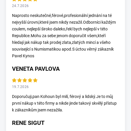
24.7.2026
Naprosto neskutečné,férové,profesionální jednání na té
nejvyšší úrovni,které jsem nikdy nezažil.Odborníci každým
coulem, nejlepší široko daleko,řekl bych nejlepší v této
Republice.Mohu za sebe jenom doporučit všem,kteří
hledají jak nákup tak prodej zlata,zlatých mincí a všeho
související s Numismatikou apod.S úctou věrný zákazník
Pavel Kynos
VENETA PAVLOVA
19.7.2026
Doporučuji,pan Kohoun byl milí, férový a lidský.Je to můj
první nákup v této firmy a nikde jinde takový skvělý přístup
k zákazníkům jsem nezažila.
RENE SIGUT