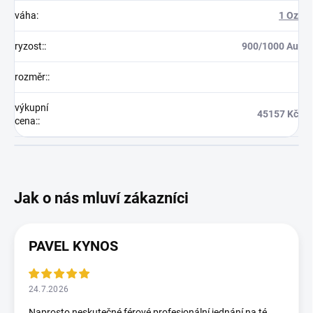
váha
:
1 Oz
ryzost:
:
900/1000 Au
rozměr:
:
výkupní
45157 Kč
cena:
:
PAVEL KYNOS
24.7.2026
Naprosto neskutečné,férové,profesionální jednání na té