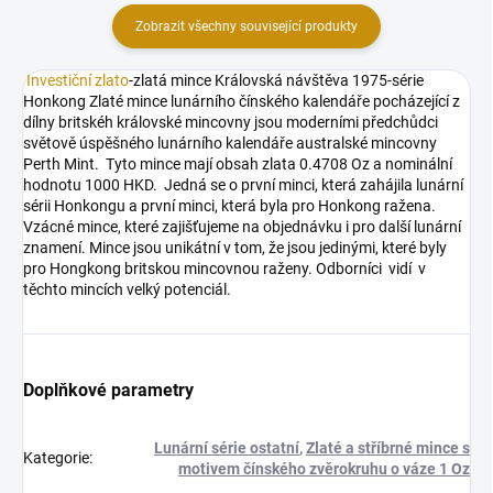
Zobrazit všechny související produkty
Investiční zlato
-zlatá mince Královská návštěva 1975-série
Honkong Zlaté mince lunárního čínského kalendáře pocházející z
dílny britskéh královské mincovny jsou moderními předchůdci
světově úspěšného lunárního kalendáře australské mincovny
Perth Mint. Tyto mince mají obsah zlata 0.4708 Oz a nominální
hodnotu 1000 HKD. Jedná se o první minci, která zahájila lunární
sérii Honkongu a první minci, která byla pro Honkong ražena.
Vzácné mince, které zajišťujeme na objednávku i pro další lunární
znamení. Mince jsou unikátní v tom, že jsou jedinými, které byly
pro Hongkong britskou mincovnou raženy. Odborníci vidí v
těchto mincích velký potenciál.
Doplňkové parametry
Lunární série ostatní
,
Zlaté a stříbrné mince s
Kategorie
:
motivem čínského zvěrokruhu o váze 1 Oz