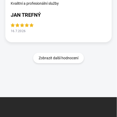
Kvalitní a profesionální služby
JAN TREFNÝ
16.7.2026
Zobrazit další hodnocení
Z
á
p
a