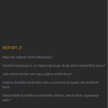
IREPORT ZI
Mají nás zajímat státní dluhopisy?
Východ nakupuje to, co Západ ignoruje. Bude zlato nedostižný luxus?
Jak ovlivní nárůst cen ropy a plynu drahé kovy?
Oslava čínského lunárního roku a možnost propadu cen drahých
kovů
Nedostatek fyzického investičního stříbra, neboli silver squeeze je
tady ?