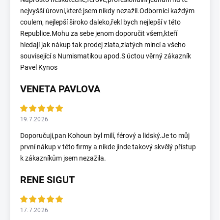
nejvyšší úrovni,které jsem nikdy nezažil.Odborníci každým
coulem, nejlepší široko daleko,řekl bych nejlepší v této
Republice.Mohu za sebe jenom doporučit všem,kteří
hledají jak nákup tak prodej zlata,zlatých mincí a všeho
související s Numismatikou apod.S úctou věrný zákazník
Pavel Kynos
VENETA PAVLOVA
19.7.2026
Doporučuji,pan Kohoun byl milí, férový a lidský.Je to můj
první nákup v této firmy a nikde jinde takový skvělý přístup
k zákazníkům jsem nezažila.
RENE SIGUT
17.7.2026