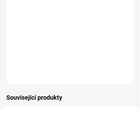
26.8.2026
MOŽNOSTI
DORUČENÍ
−
+
Přidat do košíku
Zlatá mince
Návštěva královny 1975- Honkong 1/2 Oz
DETAILNÍ INFORMACE
ZEPTAT SE
HLÍDAT
Uložit
Související produkty
AU-KRALIK-2023-1-OZ-PM2
SILVER-HAD-2-OZ