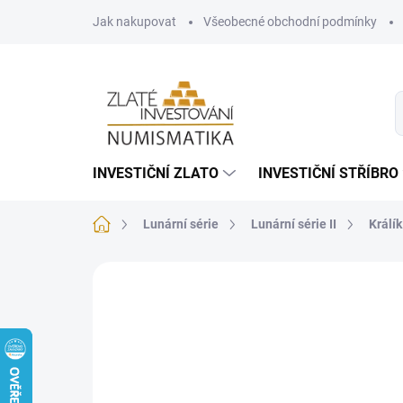
Přejít
Jak nakupovat
Všeobecné obchodní podmínky
na
obsah
INVESTIČNÍ ZLATO
INVESTIČNÍ STŘÍBRO
Domů
Lunární série
Lunární série II
Králí
Neohodnoceno
Podrobnosti hodnoce