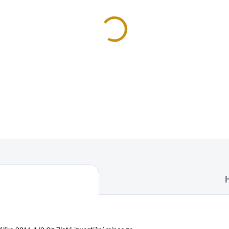
−
+
Investiční
zlatá mince
rok kr
DETAILNÍ INFORMACE
Uložit