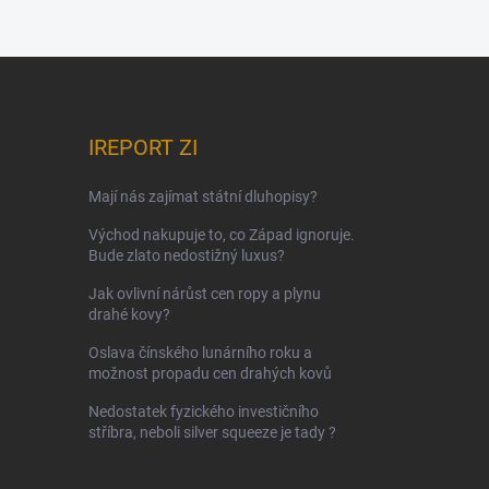
IREPORT ZI
Mají nás zajímat státní dluhopisy?
Východ nakupuje to, co Západ ignoruje.
Bude zlato nedostižný luxus?
Jak ovlivní nárůst cen ropy a plynu
drahé kovy?
Oslava čínského lunárního roku a
možnost propadu cen drahých kovů
Nedostatek fyzického investičního
stříbra, neboli silver squeeze je tady ?