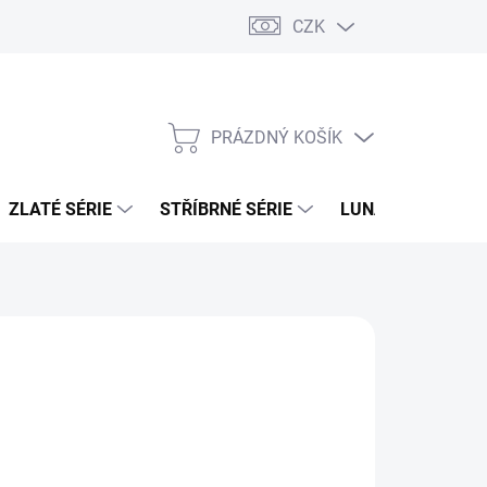
CZK
PRÁZDNÝ KOŠÍK
NÁKUPNÍ
KOŠÍK
ZLATÉ SÉRIE
STŘÍBRNÉ SÉRIE
LUNÁRNÍ SÉRIE
026
MOŽNOSTI DORUČENÍ