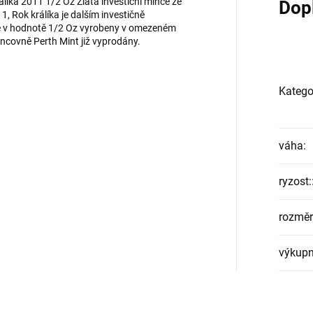
rálíka 2011 1/2 Oz Zlatá investiční mince ze
Dop
1, Rok králíka je dalším investičně
ce v hodnotě 1/2 Oz vyrobeny v omezeném
ncovně Perth Mint již vyprodány.
Katego
váha
:
ryzost:
rozměr
výkupn