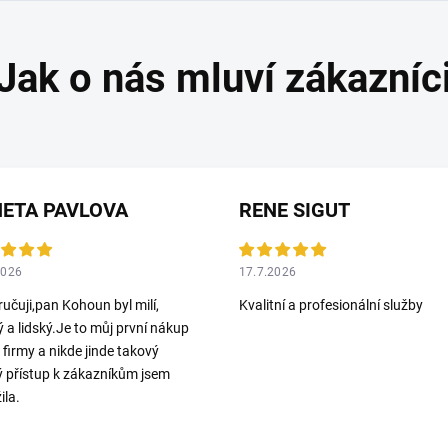
ETA PAVLOVA
RENE SIGUT
2026
17.7.2026
učuji,pan Kohoun byl milí,
Kvalitní a profesionální služby
ý a lidský.Je to můj první nákup
o firmy a nikde jinde takový
ý přístup k zákazníkům jsem
ila.