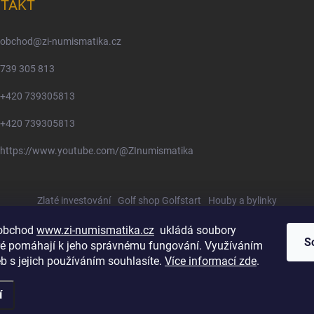
TAKT
obchod
@
zi-numismatika.cz
739 305 813
+420 739305813
+420 739305813
https://www.youtube.com/@ZInumismatika
Zlaté investování
Golf shop Golfstart
Houby a bylinky
 obchod
www.zi-numismatika.cz
ukládá soubory
S
eré pomáhají k jeho správnému fungování. Využíváním
b s jejich používáním souhlasíte.
Více informací zde
.
í
azena.