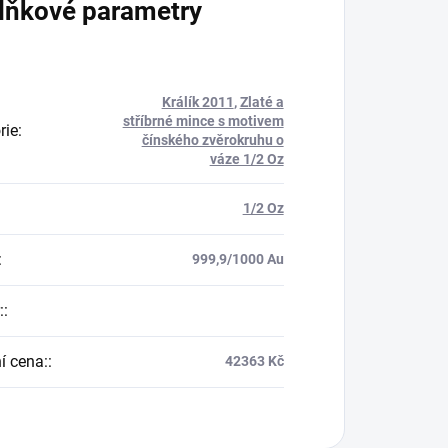
lňkové parametry
Králík 2011
,
Zlaté a
stříbrné mince s motivem
rie
:
čínského zvěrokruhu o
váze 1/2 Oz
1/2 Oz
:
999,9/1000 Au
:
:
í cena:
:
42363 Kč