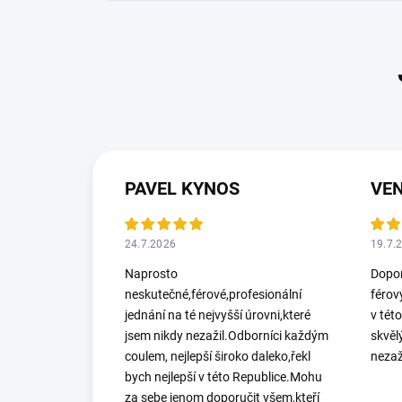
PAVEL KYNOS
VEN
24.7.2026
19.7.
Naprosto
Dopor
neskutečné,férové,profesionální
férov
jednání na té nejvyšší úrovni,které
v tét
jsem nikdy nezažil.Odborníci každým
skvěl
coulem, nejlepší široko daleko,řekl
nezaž
bych nejlepší v této Republice.Mohu
za sebe jenom doporučit všem,kteří