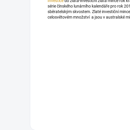
Investice
do zlata-investiční zlatá mince rok k
série čínského lunárního kalendáře pro rok 201
sběratelským skvostem. Zlaté investiční min
celosvětovém množství a jsou v australské mi