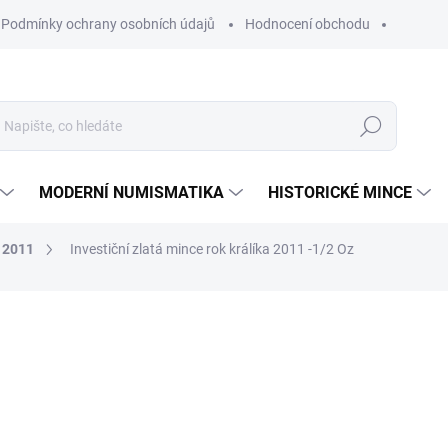
Podmínky ochrany osobních údajů
Hodnocení obchodu
Hledat
MODERNÍ NUMISMATIKA
HISTORICKÉ MINCE
k 2011
Investiční zlatá mince rok králíka 2011 -1/2 Oz
ní
ZNAČKA:
THE PERTH MINT AUSTRALIA
55 741 Kč
Měrná
SKLADEM
cena:
MŮŽEME DORUČIT DO:
11.8.2