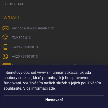
VÝKUP ZLATA
KONTAKT
obchod
@
zi-numismatika.cz
739 305 813
+420 739305813
+420 739305813
https://www.youtube.com/@ZInumismatika
Internetový obchod
www.zi-numismatika.cz
ukládá
soubory cookies, které pomáhají k jeho správnému
fungování. Využíváním našich služeb s jejich používáním
Zlaté investování
Golf shop Golfstart
Houby a bylinky
souhlasíte.
Více informací zde
.
Nastavení