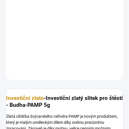
26.8.2026
MOŽNOSTI
DORUČENÍ
−
+
Přidat do košíku
Investiční zlatý slitek pro štěstí -Budha-PAMP 5g
DETAILNÍ INFORMACE
ZEPTAT SE
HLÍDAT
Uložit
Investiční zlato
-Investiční zlatý slitek pro štěstí
- Budha-PAMP 5g
Zlatá cihlička švýcarského rafinéra PAMP je novým produktem,
který je malým uměleckým dílem díky svému preciznímu
zpracování. Zároveň je díky motivu velice cenným možným