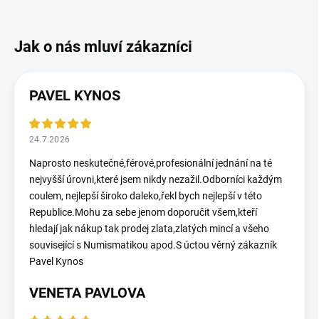
PAVEL KYNOS
24.7.2026
Naprosto neskutečné,férové,profesionální jednání na té
nejvyšší úrovni,které jsem nikdy nezažil.Odborníci každým
coulem, nejlepší široko daleko,řekl bych nejlepší v této
Republice.Mohu za sebe jenom doporučit všem,kteří
hledají jak nákup tak prodej zlata,zlatých mincí a všeho
související s Numismatikou apod.S úctou věrný zákazník
Pavel Kynos
VENETA PAVLOVA