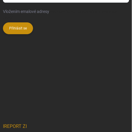
Vložením emalové adresy
souhlasíte se zpracováním osobních
údajů
Přihlásit se
IREPORT ZI