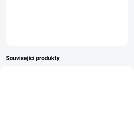
Investiční zlatý slitek Good luck-Koi fish 5g-PAMP
DETAILNÍ INFORMACE
ZEPTAT SE
HLÍDAT
Uložit
Související produkty
GOLD-LEGENDS-DRAGON-KOI-2024-1-
OZ
SKLADEM
Investiční zlatá mince
Čínské mýty a legendy