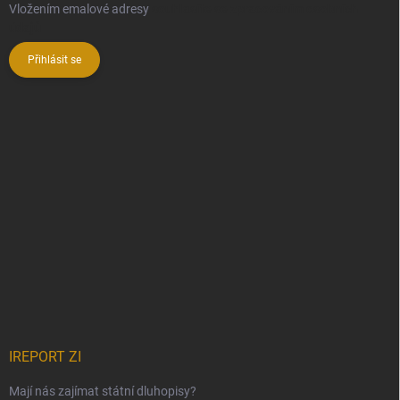
Vložením emalové adresy
souhlasíte se zpracováním osobních
údajů
Přihlásit se
IREPORT ZI
Mají nás zajímat státní dluhopisy?