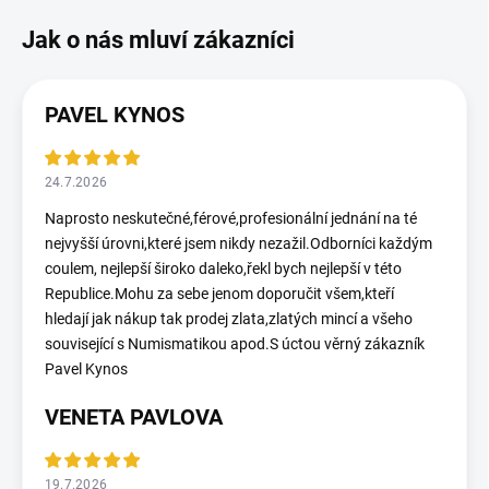
PAVEL KYNOS
24.7.2026
Naprosto neskutečné,férové,profesionální jednání na té
nejvyšší úrovni,které jsem nikdy nezažil.Odborníci každým
coulem, nejlepší široko daleko,řekl bych nejlepší v této
Republice.Mohu za sebe jenom doporučit všem,kteří
hledají jak nákup tak prodej zlata,zlatých mincí a všeho
související s Numismatikou apod.S úctou věrný zákazník
Pavel Kynos
VENETA PAVLOVA
19.7.2026