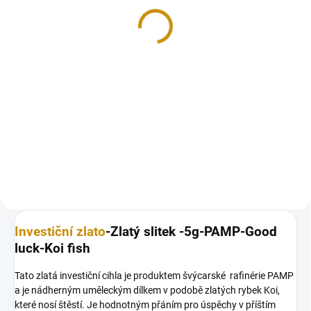
Drak a Koi 2024 1 Oz
102 118 Kč
Do košíku
Limitovaná edice investiční zlaté
mince ze série Čínské mýty a
legendy australské mincovny
The...
Investiční zlato
-Zlatý slitek -5g-PAMP-Good
luck-Koi fish
Tato zlatá investiční cihla je produktem švýcarské rafinérie PAMP
a je nádherným uměleckým dílkem v podobě zlatých rybek Koi,
které nosí štěstí. Je hodnotným přáním pro úspěchy v příštím