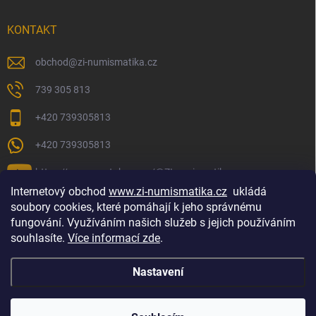
KONTAKT
obchod
@
zi-numismatika.cz
739 305 813
+420 739305813
+420 739305813
https://www.youtube.com/@ZInumismatika
Internetový obchod
www.zi-numismatika.cz
ukládá
soubory cookies, které pomáhají k jeho správnému
fungování. Využíváním našich služeb s jejich používáním
Zlaté investování
Golf shop Golfstart
Houby a bylinky
souhlasíte.
Více informací zde
.
Nastavení
Copyright 2026
ZI-NUMISMATIKA
. Všechna práva vyhrazena.