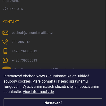
Poptáváme
VÝKUP ZLATA
KONTAKT
obchod
@
zi-numismatika.cz
739 305 813
+420 739305813
+420 739305813
https://www.youtube.com/@ZInumismatika
Internetový obchod
www.zi-numismatika.cz
ukládá
soubory cookies, které pomáhají k jeho správnému
fungování. Využíváním našich služeb s jejich používáním
Zlaté investování
Golf shop Golfstart
Houby a bylinky
souhlasíte.
Více informací zde
.
Nastavení