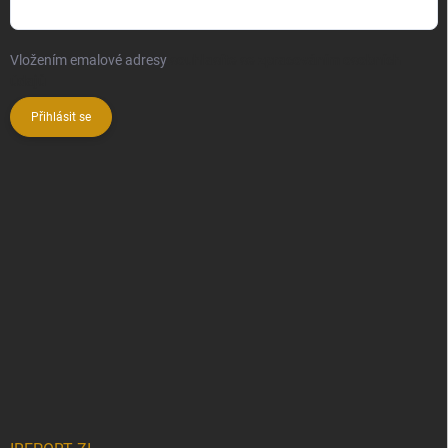
Vložením emalové adresy
souhlasíte se zpracováním osobních
údajů
Přihlásit se