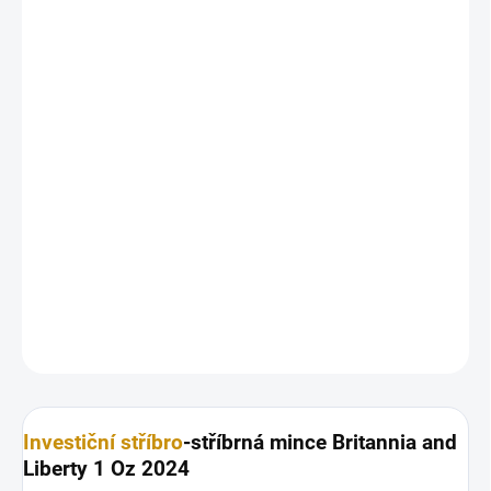
25.8.2026
MOŽNOSTI
DORUČENÍ
−
+
Přidat do košíku
Investiční
stříbrná mince
Britannia a Liberty 1 Oz - 2024
Investiční stříbrná mince o váze jedné trojské unce. Nominální
hodnota mince je 2 GBP .
DETAILNÍ INFORMACE
ZEPTAT SE
HLÍDAT
Uložit
Investiční stříbro
-stříbrná mince Britannia and
Liberty 1 Oz 2024