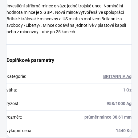
Investiční stříbrná mince o váze jedné trojské unce. Nominální
hodnota mince je 2 GBP . Nová mince vytvořená ve spolupráci
Britské královské mincovny a US mintu s motivem Britannie a
svobody /Liberty/. Mince dodávána jednotlivě v plastové kapsli
nebo z mincovny tubě po 25 kusech.
Doplňkové parametry
Kategorie
:
BRITANNIA Ag
váha
:
1 Oz
ryzost:
:
958/1000 Ag
rozměr:
:
průměr mince 38,61 mm
výkupní cena:
:
1440 Kč