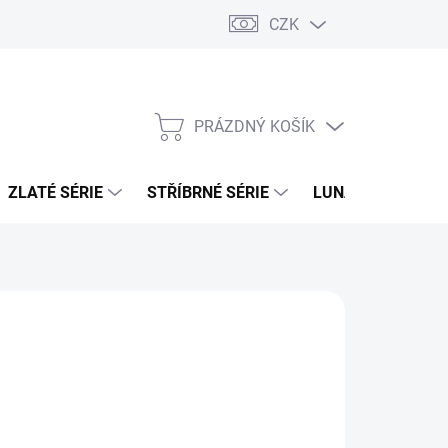
CZK
PRÁZDNÝ KOŠÍK
NÁKUPNÍ
KOŠÍK
ZLATÉ SÉRIE
STŘÍBRNÉ SÉRIE
LUNÁRNÍ SÉRIE
026
MOŽNOSTI DORUČENÍ