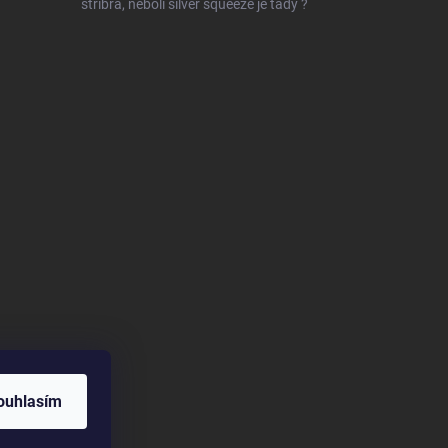
stříbra, neboli silver squeeze je tady ?
ouhlasím