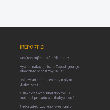
IREPORT ZI
Mají nás zajímat státní dluhopisy?
Východ nakupuje to, co Západ ignoruje.
Bude zlato nedostižný luxus?
Jak ovlivní nárůst cen ropy a plynu
drahé kovy?
Oslava čínského lunárního roku a
možnost propadu cen drahých kovů
Nedostatek fyzického investičního