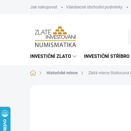
Přejít
Jak nakupovat
Všeobecné obchodní podmínky
na
obsah
INVESTIČNÍ ZLATO
INVESTIČNÍ STŘÍBRO
Domů
Historické mince
Zlatá mince Stokoruna 
2 hodnocení
Podrobnosti hodnocení
Z