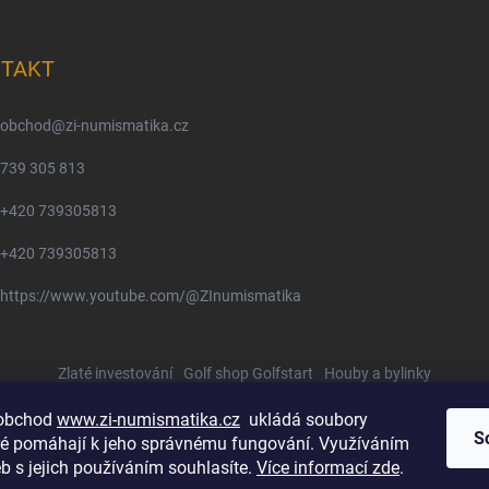
TAKT
obchod
@
zi-numismatika.cz
739 305 813
+420 739305813
+420 739305813
https://www.youtube.com/@ZInumismatika
Zlaté investování
Golf shop Golfstart
Houby a bylinky
 obchod
www.zi-numismatika.cz
ukládá soubory
S
eré pomáhají k jeho správnému fungování. Využíváním
b s jejich používáním souhlasíte.
Více informací zde
.