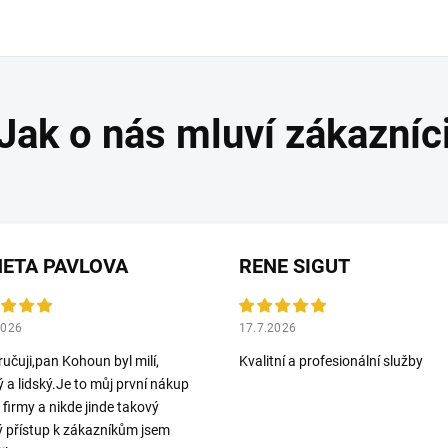
ETA PAVLOVA
RENE SIGUT
2026
17.7.2026
učuji,pan Kohoun byl milí,
Kvalitní a profesionální služby
ý a lidský.Je to můj první nákup
o firmy a nikde jinde takový
ý přístup k zákazníkům jsem