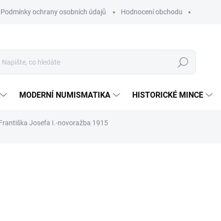
Podmínky ochrany osobních údajů
Hodnocení obchodu
Hledat
MODERNÍ NUMISMATIKA
HISTORICKÉ MINCE
Františka Josefa I.-novoražba 1915
NAČKA:
VÍDEŇSKÁ MINCOVNA
91 604 Kč
Měrná
SKLADEM
cena:
MŮŽEME DORUČIT DO:
11.8.2