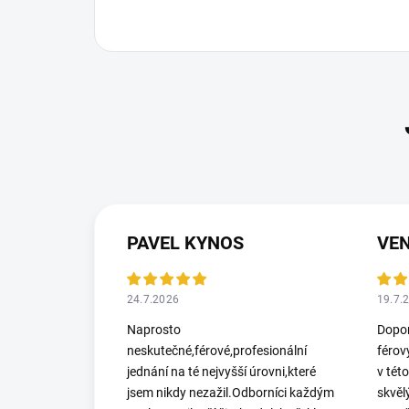
PAVEL KYNOS
VEN
24.7.2026
19.7.
Naprosto
Dopor
neskutečné,férové,profesionální
férov
jednání na té nejvyšší úrovni,které
v tét
jsem nikdy nezažil.Odborníci každým
skvěl