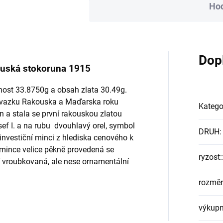
Hod
Dop
ouská stokoruna 1915
ost 33.8750g a obsah zlata 30.49g.
svazku Rakouska a Maďarska roku
Katego
n a stala se první rakouskou zlatou
osef I. a na rubu dvouhlavý orel, symbol
DRUH
:
investiční minci z hlediska cenového k
mince velice pěkně provedená se
ryzost:
 vroubkovaná, ale nese ornamentální
rozměr
výkupn