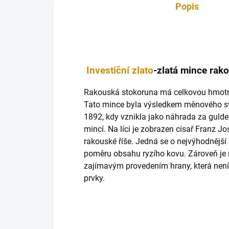
Popis
Investiční zlato
-zlatá mince rak
Rakouská stokoruna má celkovou hmotn
Tato mince byla výsledkem měnového 
1892, kdy vznikla jako náhrada za gulde
mincí. Na líci je zobrazen císař Franz J
rakouské říše. Jedná se o nejvýhodnější 
poměru obsahu ryzího kovu. Zároveň je 
zajímavým provedením hrany, která není
prvky.