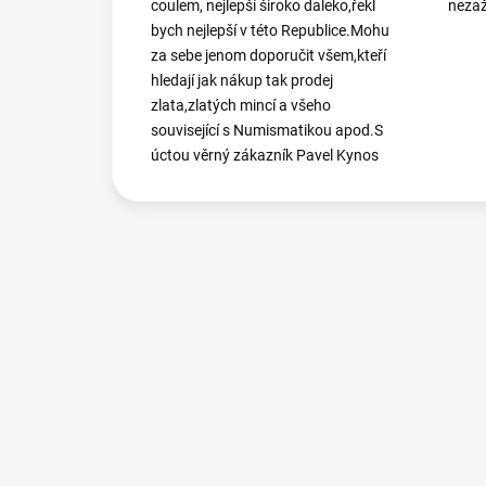
coulem, nejlepší široko daleko,řekl
nezaž
bych nejlepší v této Republice.Mohu
za sebe jenom doporučit všem,kteří
hledají jak nákup tak prodej
zlata,zlatých mincí a všeho
související s Numismatikou apod.S
úctou věrný zákazník Pavel Kynos