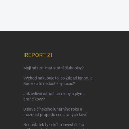
IREPORT ZI
Mají nás zajímat státní dluhopisy?
Východ nakupuje to, co Západ ignoruje.
Bude zlato nedostižný luxus?
Jak ovlivní nárůst cen ropy a plynu
drahé kovy?
Oslava čínského lunárního roku a
možnost propadu cen drahých kovů
Nedostatek fyzického investičního