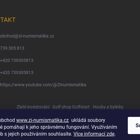
TAKT
obchod
@
zi-numismatika.cz
739 305 813
+420 739305813
+420 739305813
https://www.youtube.com/@ZInumismatika
Zlaté investování
Golf shop Golfstart
Houby a bylinky
 obchod
www.zi-numismatika.cz
ukládá soubory
S
eré pomáhají k jeho správnému fungování. Využíváním
b s jejich používáním souhlasíte.
Více informací zde
.