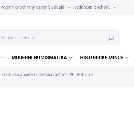
Podmínky ochrany osobních údajů
Hodnocení obchodu
Hledat
MODERNÍ NUMISMATIKA
HISTORICKÉ MINCE
k Františka Josefa I.-uherská ražba 1890 KB-Fiume
ní
ZNAČKA:
MINCOVNA KREMNICA
22 968 Kč
Měrná
SKLADEM
cena:
MŮŽEME DORUČIT DO:
12.8.2