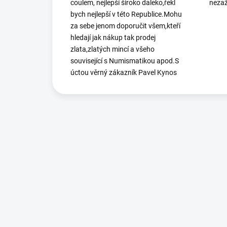
coulem, nejlepší široko daleko,řekl
nezaž
bych nejlepší v této Republice.Mohu
za sebe jenom doporučit všem,kteří
hledají jak nákup tak prodej
zlata,zlatých mincí a všeho
související s Numismatikou apod.S
úctou věrný zákazník Pavel Kynos