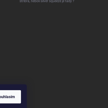
stříbra, neboli silver squeeze je tady ?
ouhlasím