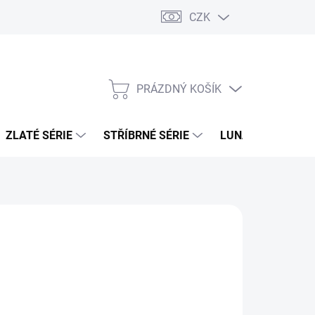
CZK
PRÁZDNÝ KOŠÍK
NÁKUPNÍ
KOŠÍK
ZLATÉ SÉRIE
STŘÍBRNÉ SÉRIE
LUNÁRNÍ SÉRIE
026
MOŽNOSTI DORUČENÍ