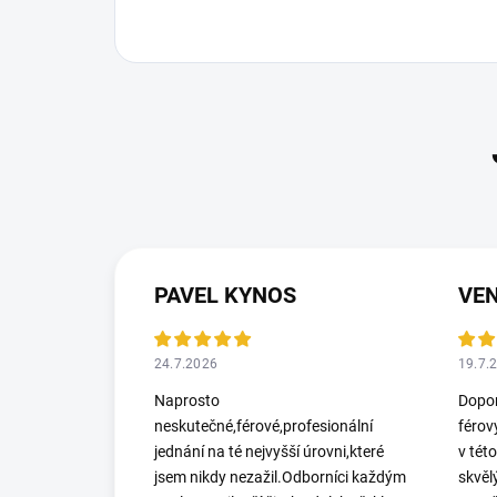
PAVEL KYNOS
VEN
24.7.2026
19.7.
Naprosto
Dopor
neskutečné,férové,profesionální
férov
jednání na té nejvyšší úrovni,které
v tét
jsem nikdy nezažil.Odborníci každým
skvěl