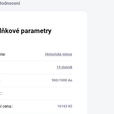
Hodnocení
lňkové parametry
rie
:
Historické mince
19 zlatník
:
900/1000 Au
:
:
í cena:
:
16162 Kč