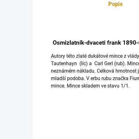
Popis
Osmizlatník-dvaceti frank 1890
Autory této zlaté dukátové mince z vlády
Tautenhayn (líc) a Carl Gerl (rub). Min
neznámém nákladu. Celková hmotnost je 
mladší podoba. V erbu rubu značka Fiu
mince. Mince skladem ve stavu 1/1.