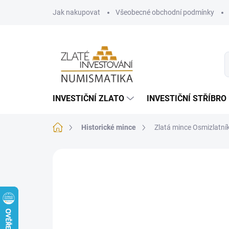
Přejít
Jak nakupovat
Všeobecné obchodní podmínky
na
obsah
INVESTIČNÍ ZLATO
INVESTIČNÍ STŘÍBRO
Domů
Historické mince
Zlatá mince Osmizlatní
Neohodnoceno
Podrobnosti hodnoce