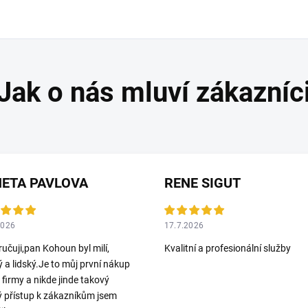
ETA PAVLOVA
RENE SIGUT
2026
17.7.2026
učuji,pan Kohoun byl milí,
Kvalitní a profesionální služby
ý a lidský.Je to můj první nákup
o firmy a nikde jinde takový
ý přístup k zákazníkům jsem