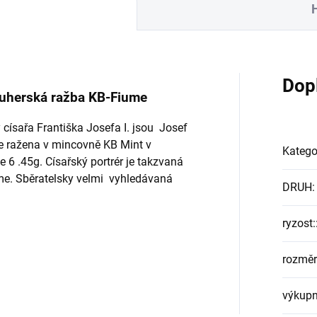
Dop
-uherská ražba KB-Fiume
 císařa Františka Josefa I. jsou Josef
ce ražena v mincovně KB Mint v
Katego
6 .45g. Císařský portrér je takzvaná
me. Sběratelsky velmi vyhledávaná
DRUH
:
ryzost:
rozměr
výkupn