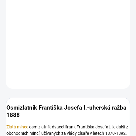
13.8.2026
MOŽNOSTI
DORUČENÍ
−
+
Přidat do košíku
Zlatá mince
Osmizlatník Františka Josefa I.-uherská ražba 1888 8
zlatník
DETAILNÍ INFORMACE
ZEPTAT SE
HLÍDAT
Uložit
Osmizlatník Františka Josefa I.-uherská ražba
1888
Zlatá mince
osmizlatník-dvacetifrank Františka Josefa |. je další z
obchodních mincí, užívaných za vlády císaře v letech 1870-1892.