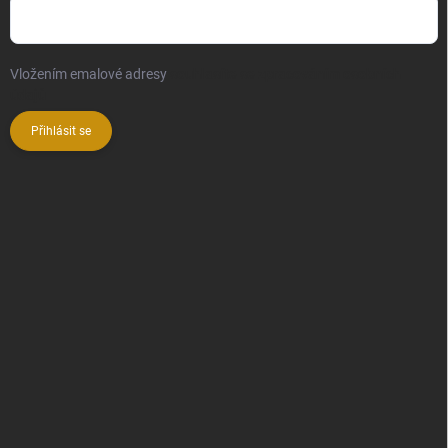
Vložením emalové adresy
souhlasíte se zpracováním osobních
údajů
Přihlásit se