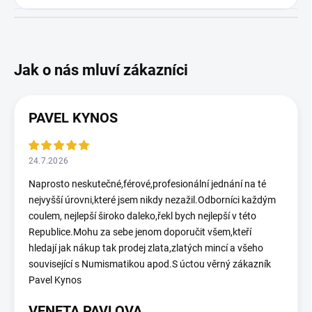
PAVEL KYNOS
24.7.2026
Naprosto neskutečné,férové,profesionální jednání na té
nejvyšší úrovni,které jsem nikdy nezažil.Odborníci každým
coulem, nejlepší široko daleko,řekl bych nejlepší v této
Republice.Mohu za sebe jenom doporučit všem,kteří
hledají jak nákup tak prodej zlata,zlatých mincí a všeho
související s Numismatikou apod.S úctou věrný zákazník
Pavel Kynos
VENETA PAVLOVA