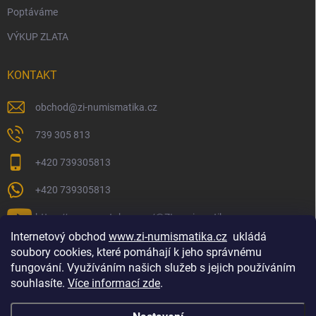
Poptáváme
VÝKUP ZLATA
KONTAKT
obchod
@
zi-numismatika.cz
739 305 813
+420 739305813
+420 739305813
https://www.youtube.com/@ZInumismatika
Internetový obchod
www.zi-numismatika.cz
ukládá
soubory cookies, které pomáhají k jeho správnému
fungování. Využíváním našich služeb s jejich používáním
Zlaté investování
Golf shop Golfstart
Houby a bylinky
souhlasíte.
Více informací zde
.