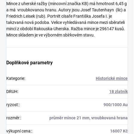
Mince z uherské ražby (mincovní značka KB) má hmotnost 6,45 g
a má vroubkovanou hranu. Autory jsou Josef Tautenhayn (líc) a
Friedrich Leisek (rub). Portrét císaře Františka Josefa I. je
takzvaná nová podoba. Velice vyhledávaná mince mezi sběrateli
mincí z období Rakouska-Uherska. Ražba mince je 296147 kusů.
Mince skladem je ve výborném sbírkovém stavu.
Doplňkové parametry
Kategorie
:
Historické mince
DRUH
:
18 zlatník
ryzost:
:
900/1000 Au
rozměr:
:
průměr mince 21 mm, vroubkovaná hrana
výkupní cena:
:
16007 Kč