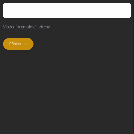
Vložením emalové adresy
souhlasíte se zpracováním osobních
údajů
Přihlásit se