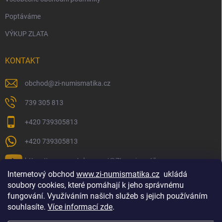
Poptáváme
VÝKUP ZLATA
KONTAKT
obchod
@
zi-numismatika.cz
739 305 813
+420 739305813
+420 739305813
https://www.youtube.com/@ZInumismatika
Internetový obchod
www.zi-numismatika.cz
ukládá
soubory cookies, které pomáhají k jeho správnému
fungování. Využíváním našich služeb s jejich používáním
Zlaté investování
Golf shop Golfstart
Houby a bylinky
souhlasíte.
Více informací zde
.