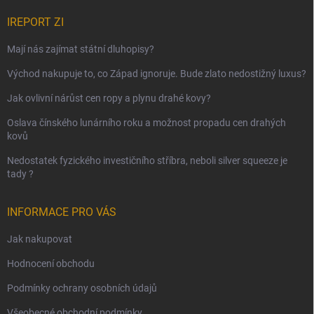
IREPORT ZI
Mají nás zajímat státní dluhopisy?
Východ nakupuje to, co Západ ignoruje. Bude zlato nedostižný luxus?
Jak ovlivní nárůst cen ropy a plynu drahé kovy?
Oslava čínského lunárního roku a možnost propadu cen drahých
kovů
Nedostatek fyzického investičního stříbra, neboli silver squeeze je
tady ?
INFORMACE PRO VÁS
Jak nakupovat
Hodnocení obchodu
Podmínky ochrany osobních údajů
Všeobecné obchodní podmínky