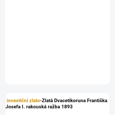
MŮŽEME
DORUČIT DO:
12.8.2026
MOŽNOSTI
DORUČENÍ
−
+
Přidat do košíku
Zlatá mince
Dvacetikoruna Františka Josefa I. rakouská ražba
1893 20 koruna
DETAILNÍ INFORMACE
ZEPTAT SE
HLÍDAT
Uložit
investiční zlato
-Zlatá Dvacetikoruna Františka
Josefa I. rakouská ražba 1893