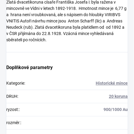
Zlatá dvacetikoruna císaře Františka Josefa i: byla ražena v
mincovně ve Vídni v letech 1892-1918. Hmotnost mince je 6,77 g
a hrana není vroubkovaná, ale s nápisem do hloubky VIRIBVS
VNITIS Autoři návrhu mince jsou Anton Scharff (líc) a Andreas
Neudeck (rub). Zlatá dvacetikoruna byla platidlem od od 1892 a
v ČSR přijímána do 22.8.1928. Vzácná mince vyhledávaná
sběrateli po ročnících.
Doplňkové parametry
Kategorie
:
Historické mince
DRUH
:
20 koruna
ryzost:
:
900/1000 Au
rozměr:
: