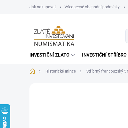
Přejít
Jak nakupovat
Všeobecné obchodní podmínky
na
obsah
INVESTIČNÍ ZLATO
INVESTIČNÍ STŘÍBRO
Domů
Historické mince
Stříbrný francouzský 5
Neohodnoceno
Podrobnosti hodnoce