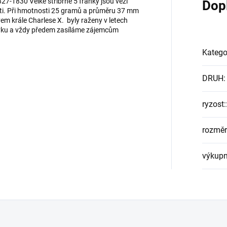
827-1830 Velké stříbrné 5 franky jsou vezi
Dop
kosti. Při hmotnosti 25 gramů a průměru 37 mm
em krále Charlese X. byly raženy v letech
ávku a vždy předem zasíláme zájemcům
Katego
DRUH
:
ryzost:
rozměr
výkupn