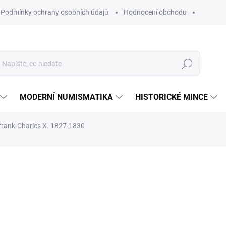
Podmínky ochrany osobních údajů
Hodnocení obchodu
Hledat
MODERNÍ NUMISMATIKA
HISTORICKÉ MINCE
 frank-Charles X. 1827-1830
ní
ZNAČKA:
MONNAIE DE PARIS
2 101 Kč
Měrná
NA OBJEDNÁVKU 10 DNŮ
cena:
MŮŽEME DORUČIT DO:
26.8.2