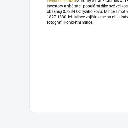
investiční stříbro
-Stříbrný 5 frank Charles X. 1
investory a sběrateli populární díky své veli
obsahují 0,7234 Oz ryzího kovu. Mince s motiv
1827-1830 let. Mince zajišťujeme na objedn
fotografii konkrétní mince.