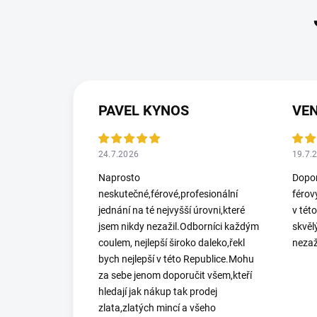
PAVEL KYNOS
VEN
24.7.2026
19.7.
Naprosto
Dopor
neskutečné,férové,profesionální
férov
jednání na té nejvyšší úrovni,které
v tét
jsem nikdy nezažil.Odborníci každým
skvěl
coulem, nejlepší široko daleko,řekl
nezaž
bych nejlepší v této Republice.Mohu
za sebe jenom doporučit všem,kteří
hledají jak nákup tak prodej
zlata,zlatých mincí a všeho