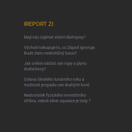
IREPORT ZI
Mají nás zajímat státní dluhopisy?
Východ nakupuje to, co Západ ignoruje.
Bude zlato nedostižný luxus?
Jak ovlivní nárůst cen ropy a plynu
drahé kovy?
Oslava čínského lunárního roku a
možnost propadu cen drahých kovů
Nedostatek fyzického investičního
stříbra, neboli silver squeeze je tady ?