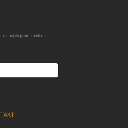
ce o nových produktech na
m osobních údajů
TAKT