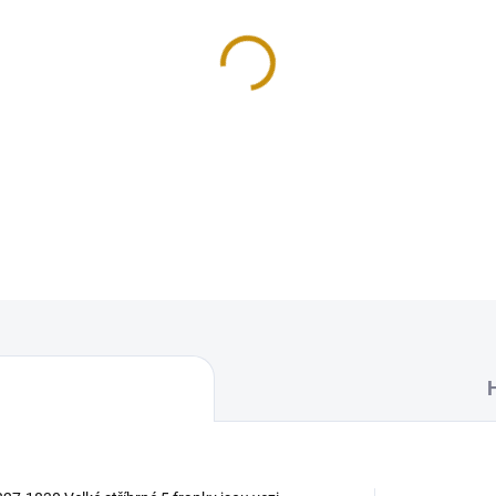
Stříbrný francouzský 5 frank
DETAILNÍ INFORMACE
Uložit