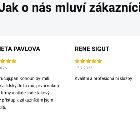
ETA PAVLOVA
RENE SIGUT
2026
17.7.2026
učuji,pan Kohoun byl milí,
Kvalitní a profesionální služby
ý a lidský.Je to můj první nákup
o firmy a nikde jinde takový
ý přístup k zákazníkům jsem
ila.