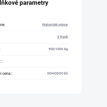
lňkové parametry
rie
:
Historické mince
5 frank
:
900/1000 Ag
:
:
í cena:
:
DOHODOU Kč