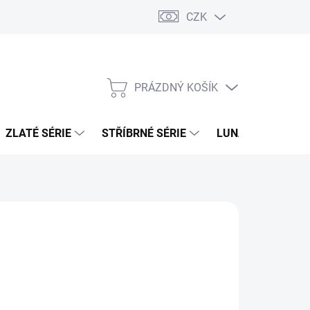
CZK
PRÁZDNÝ KOŠÍK
NÁKUPNÍ
KOŠÍK
ZLATÉ SÉRIE
STŘÍBRNÉ SÉRIE
LUNÁRNÍ SÉRIE
026
MOŽNOSTI DORUČENÍ