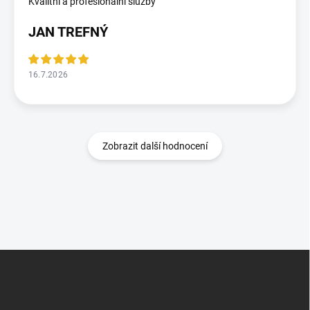
Kvalitní a profesionální služby
JAN TREFNÝ
16.7.2026
Zobrazit další hodnocení
Z
á
p
a