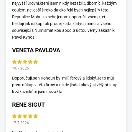
nejvyšší úrovni,které jsem nikdy nezažil.Odborníci každým
coulem, nejlepší široko daleko,řekl bych nejlepší v této
Republice.Mohu za sebe jenom doporučit všem,kteří
hledají jak nákup tak prodej zlata,zlatých mincí a všeho
související s Numismatikou apod.S úctou věrný zákazník
Pavel Kynos
VENETA PAVLOVA
19.7.2026
Doporučuji,pan Kohoun byl milí, férový a lidský.Je to můj
první nákup v této firmy a nikde jinde takový skvělý přístup
k zákazníkům jsem nezažila.
RENE SIGUT
17.7.2026