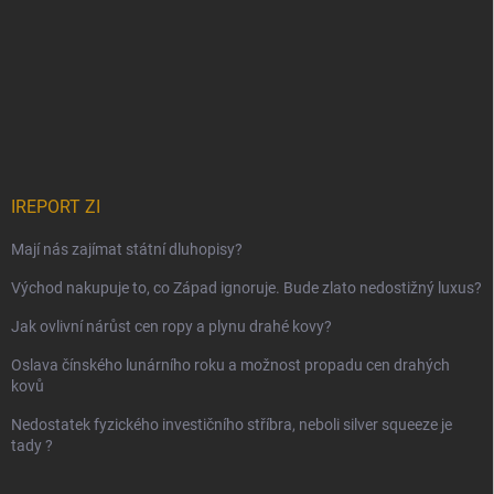
IREPORT ZI
Mají nás zajímat státní dluhopisy?
Východ nakupuje to, co Západ ignoruje. Bude zlato nedostižný luxus?
Jak ovlivní nárůst cen ropy a plynu drahé kovy?
Oslava čínského lunárního roku a možnost propadu cen drahých
kovů
Nedostatek fyzického investičního stříbra, neboli silver squeeze je
tady ?