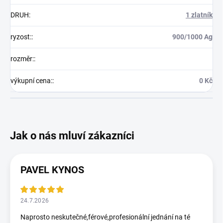
DRUH
:
1 zlatník
ryzost:
:
900/1000 Ag
rozměr:
:
výkupní cena:
:
0 Kč
PAVEL KYNOS
24.7.2026
Naprosto neskutečné,férové,profesionální jednání na té