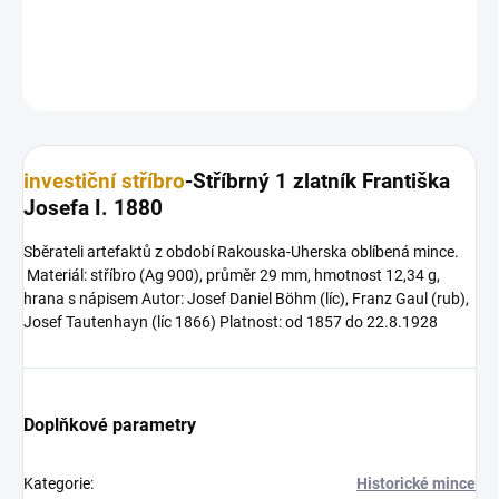
DETAILNÍ INFORMACE
ZEPTAT SE
HLÍDAT
Uložit
investiční stříbro
-Stříbrný 1 zlatník Františka
Josefa I. 1880
Sběrateli artefaktů z období Rakouska-Uherska oblíbená mince.
Materiál: stříbro (Ag 900), průměr 29 mm, hmotnost 12,34 g,
hrana s nápisem Autor: Josef Daniel Böhm (líc), Franz Gaul (rub),
Josef Tautenhayn (líc 1866) Platnost: od 1857 do 22.8.1928
Doplňkové parametry
Kategorie
:
Historické mince