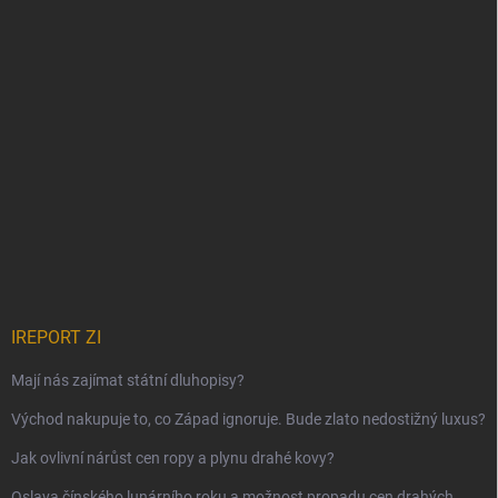
IREPORT ZI
Mají nás zajímat státní dluhopisy?
Východ nakupuje to, co Západ ignoruje. Bude zlato nedostižný luxus?
Jak ovlivní nárůst cen ropy a plynu drahé kovy?
Oslava čínského lunárního roku a možnost propadu cen drahých