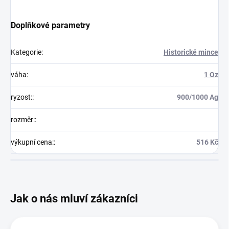
Doplňkové parametry
Kategorie
:
Historické mince
váha
:
1 Oz
ryzost:
:
900/1000 Ag
rozměr:
:
výkupní cena:
:
516 Kč