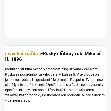
Stříbrný 1 rubl Mikuláš II. 1 rubl 1896
DETAILNÍ INFORMACE
ZEPTAT SE
HLÍDAT
Uložit
investiční stříbro
-Ruský stříbrný rubl Mikuláš
II. 1896
Mohutná stříbrná mince o hmotnosti 20g užívána v carskému
Rusku za posledního ruského cara Mikuláše II. V této době při
jeho dvoře působil legendární šílený mnich Rasputin. Tyto mince
sloužily v té době jako nejběžnější platidlo a často nesou známky
opotřebení, tedy jsou nositeli fascinující historie. Díky tomu
získávají každoročně vyšší sběratelskou hodnotu. Mince skladem
v pěkném stavu.