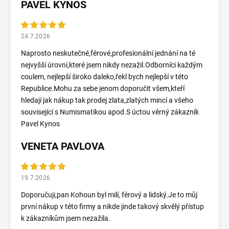
PAVEL KYNOS
24.7.2026
Naprosto neskutečné,férové,profesionální jednání na té
nejvyšší úrovni,které jsem nikdy nezažil.Odborníci každým
coulem, nejlepší široko daleko,řekl bych nejlepší v této
Republice.Mohu za sebe jenom doporučit všem,kteří
hledají jak nákup tak prodej zlata,zlatých mincí a všeho
související s Numismatikou apod.S úctou věrný zákazník
Pavel Kynos
VENETA PAVLOVA
19.7.2026
Doporučuji,pan Kohoun byl milí, férový a lidský.Je to můj
první nákup v této firmy a nikde jinde takový skvělý přístup
k zákazníkům jsem nezažila.