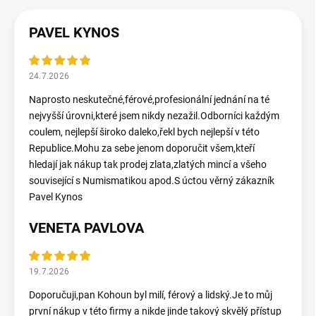
PAVEL KYNOS
24.7.2026
Naprosto neskutečné,férové,profesionální jednání na té
nejvyšší úrovni,které jsem nikdy nezažil.Odborníci každým
coulem, nejlepší široko daleko,řekl bych nejlepší v této
Republice.Mohu za sebe jenom doporučit všem,kteří
hledají jak nákup tak prodej zlata,zlatých mincí a všeho
související s Numismatikou apod.S úctou věrný zákazník
Pavel Kynos
VENETA PAVLOVA
19.7.2026
Doporučuji,pan Kohoun byl milí, férový a lidský.Je to můj
první nákup v této firmy a nikde jinde takový skvělý přístup