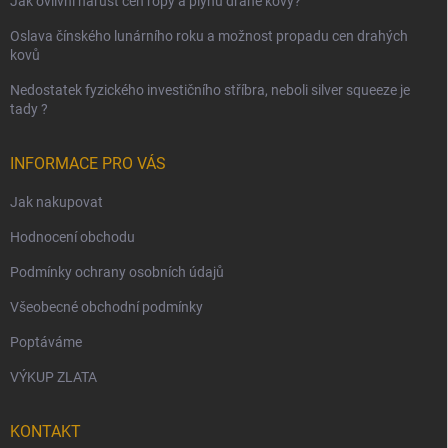
Jak ovlivní nárůst cen ropy a plynu drahé kovy?
Oslava čínského lunárního roku a možnost propadu cen drahých
kovů
Nedostatek fyzického investičního stříbra, neboli silver squeeze je
tady ?
INFORMACE PRO VÁS
Jak nakupovat
Hodnocení obchodu
Podmínky ochrany osobních údajů
Všeobecné obchodní podmínky
Poptáváme
VÝKUP ZLATA
KONTAKT