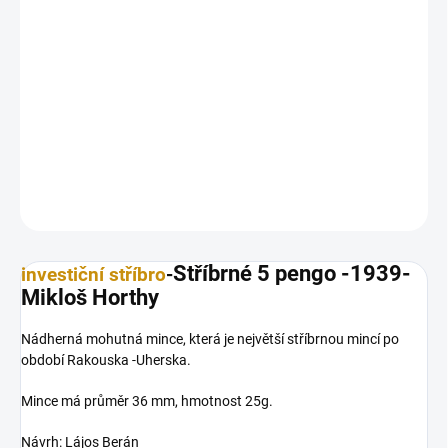
26.8.2026
MOŽNOSTI
DORUČENÍ
Nádherná mohutná mince, která je největší stříbrnou mincí po
období Rakouska -Uherska o hmotnosti 25 g.
DETAILNÍ INFORMACE
ZEPTAT SE
HLÍDAT
Uložit
Stříbrné 5 pengo -1939-
investiční stříbro
-
Mikloš Horthy
Nádherná mohutná mince, která je největší stříbrnou mincí po
období Rakouska -Uherska.
Mince má průměr 36 mm, hmotnost 25g.
Návrh: Lájos Berán