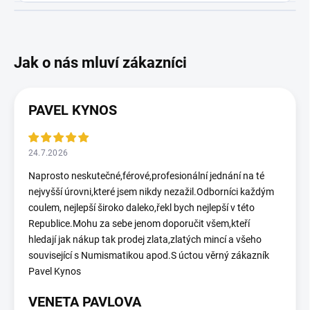
PAVEL KYNOS
24.7.2026
Naprosto neskutečné,férové,profesionální jednání na té
nejvyšší úrovni,které jsem nikdy nezažil.Odborníci každým
coulem, nejlepší široko daleko,řekl bych nejlepší v této
Republice.Mohu za sebe jenom doporučit všem,kteří
hledají jak nákup tak prodej zlata,zlatých mincí a všeho
související s Numismatikou apod.S úctou věrný zákazník
Pavel Kynos
VENETA PAVLOVA