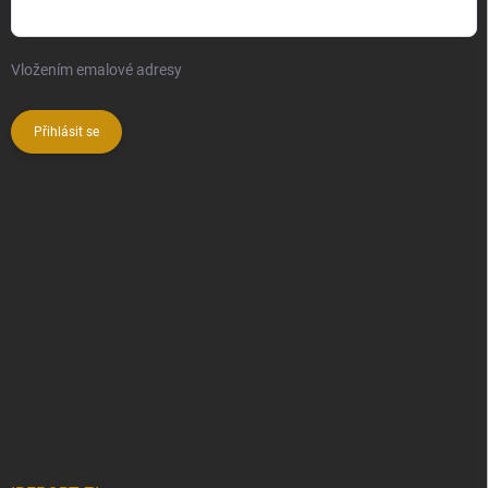
Vložením emalové adresy
souhlasíte se zpracováním osobních
údajů
Přihlásit se