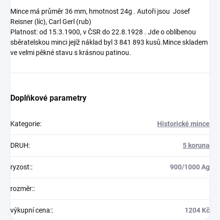
Mince má průměr 36 mm, hmotnost 24g . Autoři jsou Josef
Reisner (líc), Carl Gerl (rub)
Platnost: od 15.3.1900, v ČSR do 22.8.1928 . Jde o oblíbenou
sběratelskou minci jejíž náklad byl 3 841 893 kusů.Mince skladem
ve velmi pěkné stavu s krásnou patinou.
Doplňkové parametry
Kategorie
:
Historické mince
DRUH
:
5 koruna
ryzost:
:
900/1000 Ag
rozměr:
:
výkupní cena:
:
1204 Kč