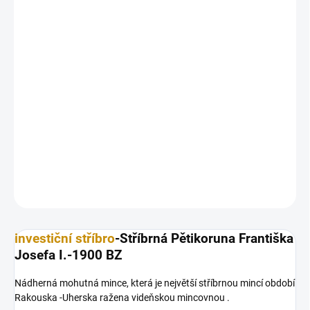
12.8.2026
MOŽNOSTI
DORUČENÍ
−
+
Přidat do košíku
Nádherná mohutná mince, která je největší stříbrnou mincí období
Rakouska -Uherska ražena videňskou mincovnou .
DETAILNÍ INFORMACE
ZEPTAT SE
HLÍDAT
Uložit
investiční stříbro
-Stříbrná Pětikoruna Františka
Josefa I.-1900 BZ
Nádherná mohutná mince, která je největší stříbrnou mincí období
Rakouska -Uherska ražena videňskou mincovnou .