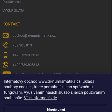
Poptáváme
VÝKUP ZLATA
KONTAKT
obchod
@
zi-numismatika.cz
739 305 813
+420 739305813
+420 739305813
https://www.youtube.com/@ZInumismatika
Internetový obchod
www.zi-numismatika.cz
ukládá
soubory cookies, které pomáhají k jeho správnému
fungování. Využíváním našich služeb s jejich používáním
Zlaté investování
Golf shop Golfstart
Houby a bylinky
souhlasíte.
Více informací zde
.
Nastavení