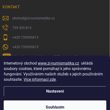
KONTAKT
obchod
@
zi-numismatika.cz
739 305 813
+420 739305813
+420 739305813
https://www.youtube.com/@ZInumismatika
Internetový obchod
www.zi-numismatika.cz
ukládá
soubory cookies, které pomáhají k jeho správnému
fungování. Využíváním našich služeb s jejich používáním
Zlaté investování
Golf shop Golfstart
Houby a bylinky
souhlasíte.
Více informací zde
.
Nastavení
Copyright 2026
ZI-NUMISMATIKA
. Všechna práva vyhrazena.
Souhlasím