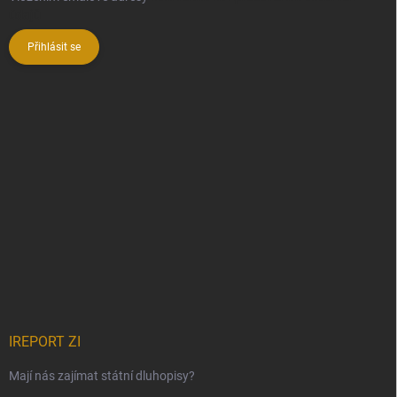
údajů
Přihlásit se
IREPORT ZI
Mají nás zajímat státní dluhopisy?