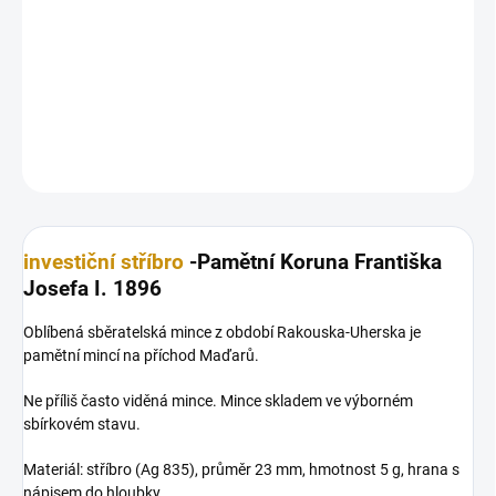
Oblíbená sběratelská mince z období Rakouska-Uherska je
pamětní mincí na příchod Maďarů.
DETAILNÍ INFORMACE
ZEPTAT SE
HLÍDAT
Uložit
investiční stříbro
-Pamětní Koruna Františka
Josefa I. 1896
Oblíbená sběratelská mince z období Rakouska-Uherska je
pamětní mincí na příchod Maďarů.
Ne příliš často viděná mince. Mince skladem ve výborném
sbírkovém stavu.
Materiál: stříbro (Ag 835), průměr 23 mm, hmotnost 5 g, hrana s
nápisem do hloubky