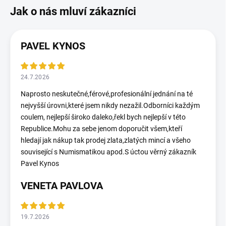
PAVEL KYNOS
24.7.2026
Naprosto neskutečné,férové,profesionální jednání na té
nejvyšší úrovni,které jsem nikdy nezažil.Odborníci každým
coulem, nejlepší široko daleko,řekl bych nejlepší v této
Republice.Mohu za sebe jenom doporučit všem,kteří
hledají jak nákup tak prodej zlata,zlatých mincí a všeho
související s Numismatikou apod.S úctou věrný zákazník
Pavel Kynos
VENETA PAVLOVA
19.7.2026