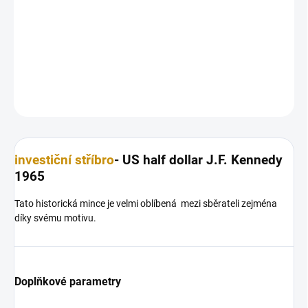
Stříbrná mince
USA-half dollar-J.F. Kennedy 1965 1/2 Oz
DETAILNÍ INFORMACE
ZEPTAT SE
HLÍDAT
Uložit
investiční stříbro
- US half dollar J.F. Kennedy
1965
Tato historická mince je velmi oblíbená mezi sběrateli zejména
díky svému motivu.
Doplňkové parametry