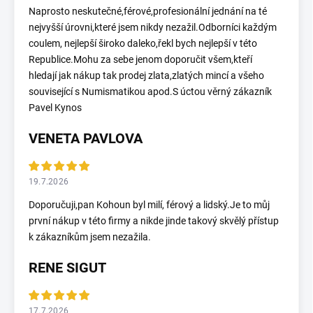
Naprosto neskutečné,férové,profesionální jednání na té
nejvyšší úrovni,které jsem nikdy nezažil.Odborníci každým
coulem, nejlepší široko daleko,řekl bych nejlepší v této
Republice.Mohu za sebe jenom doporučit všem,kteří
hledají jak nákup tak prodej zlata,zlatých mincí a všeho
související s Numismatikou apod.S úctou věrný zákazník
Pavel Kynos
VENETA PAVLOVA
19.7.2026
Doporučuji,pan Kohoun byl milí, férový a lidský.Je to můj
první nákup v této firmy a nikde jinde takový skvělý přístup
k zákazníkům jsem nezažila.
RENE SIGUT
17.7.2026