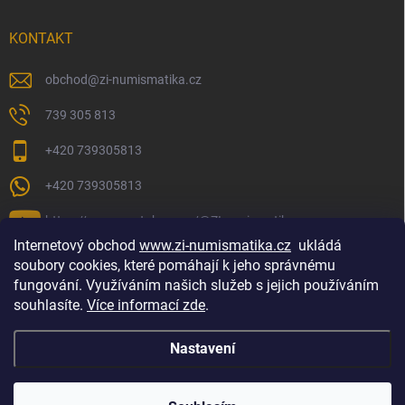
KONTAKT
obchod
@
zi-numismatika.cz
739 305 813
+420 739305813
+420 739305813
https://www.youtube.com/@ZInumismatika
Internetový obchod
www.zi-numismatika.cz
ukládá
soubory cookies, které pomáhají k jeho správnému
fungování. Využíváním našich služeb s jejich používáním
Zlaté investování
Golf shop Golfstart
Houby a bylinky
souhlasíte.
Více informací zde
.
Nastavení
Copyright 2026
ZI-NUMISMATIKA
. Všechna práva vyhrazena.