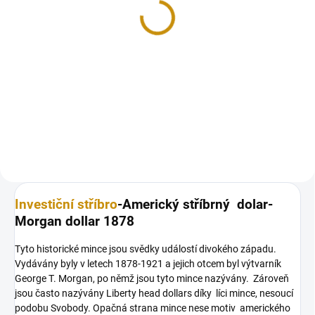
dolar-Peace dollar
3 253 Kč
Detail
Stříbrná mince americký dolar-
Peace dollar 1 Oz
Investiční stříbro
-Americký stříbrný dolar-
Morgan dollar 1878
Tyto historické mince jsou svědky událostí divokého západu.
Vydávány byly v letech 1878-1921 a jejich otcem byl výtvarník
George T. Morgan, po němž jsou tyto mince nazývány. Zároveň
jsou často nazývány Liberty head dollars díky líci mince, nesoucí
podobu Svobody. Opačná strana mince nese motiv amerického