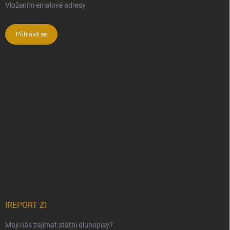
Vložením emalové adresy
souhlasíte se zpracováním osobních
údajů
Přihlásit se
IREPORT ZI
Mají nás zajímat státní dluhopisy?