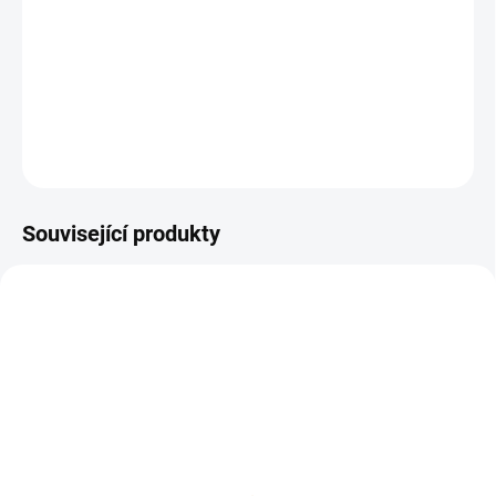
Stříbrná mince
-americký dolar-Morgan dollar 1878
DETAILNÍ INFORMACE
ZEPTAT SE
HLÍDAT
Uložit
Související produkty
SILVER-PEACE-DOLLAR
NA OBJEDNÁVKU 10 DNŮ
Stříbrná mince americký