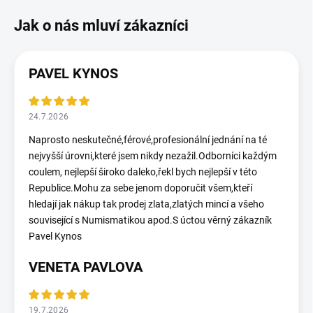
PAVEL KYNOS
24.7.2026
Naprosto neskutečné,férové,profesionální jednání na té
nejvyšší úrovni,které jsem nikdy nezažil.Odborníci každým
coulem, nejlepší široko daleko,řekl bych nejlepší v této
Republice.Mohu za sebe jenom doporučit všem,kteří
hledají jak nákup tak prodej zlata,zlatých mincí a všeho
související s Numismatikou apod.S úctou věrný zákazník
Pavel Kynos
VENETA PAVLOVA
19.7.2026