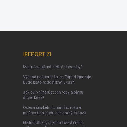
IREPORT ZI
Mají nás zajímat státní dluhopisy?
Východ nakupuje to, co Západ ignoruje.
Bude zlato nedostižný luxus?
Jak ovlivní nárůst cen ropy a plynu
drahé kovy?
Oslava čínského lunárního roku a
možnost propadu cen drahých kovů
Nedostatek fyzického investičního