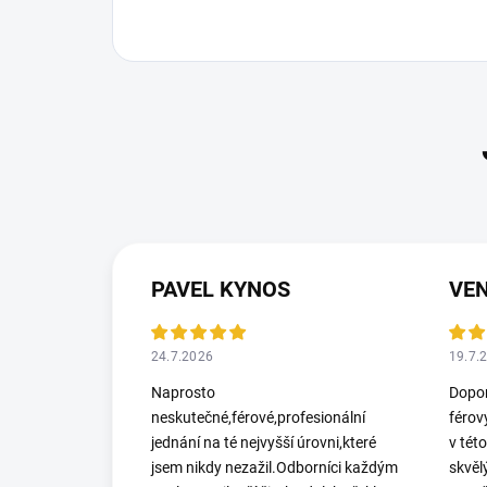
PAVEL KYNOS
VEN
24.7.2026
19.7.
Naprosto
Dopor
neskutečné,férové,profesionální
férov
jednání na té nejvyšší úrovni,které
v tét
jsem nikdy nezažil.Odborníci každým
skvěl