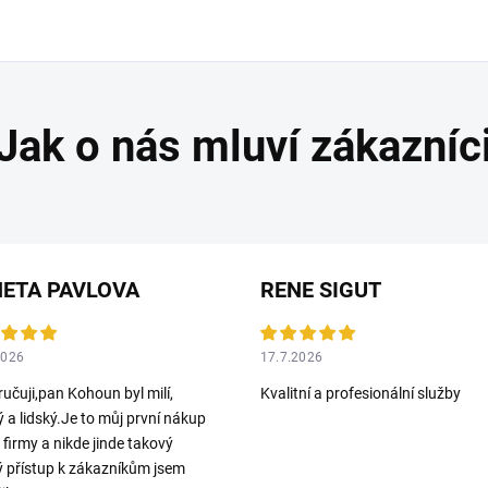
ETA PAVLOVA
RENE SIGUT
2026
17.7.2026
učuji,pan Kohoun byl milí,
Kvalitní a profesionální služby
ý a lidský.Je to můj první nákup
o firmy a nikde jinde takový
ý přístup k zákazníkům jsem