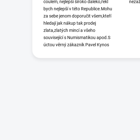
coulem, nejlepší široko daleko,řekl
nezaž
bych nejlepší v této Republice.Mohu
za sebe jenom doporučit všem,kteří
hledají jak nákup tak prodej
zlata,zlatých mincí a všeho
související s Numismatikou apod.S
úctou věrný zákazník Pavel Kynos