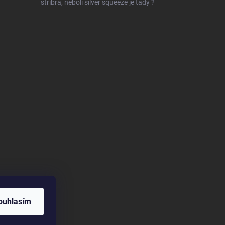
stříbra, neboli silver squeeze je tady ?
ouhlasím