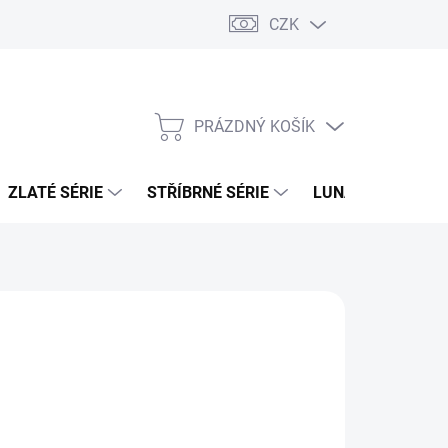
CZK
PRÁZDNÝ KOŠÍK
NÁKUPNÍ
KOŠÍK
ZLATÉ SÉRIE
STŘÍBRNÉ SÉRIE
LUNÁRNÍ SÉRIE
026
MOŽNOSTI DORUČENÍ