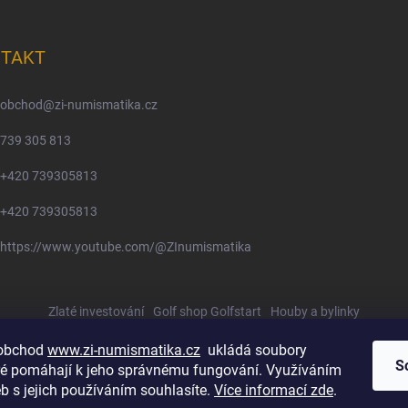
TAKT
obchod
@
zi-numismatika.cz
739 305 813
+420 739305813
+420 739305813
https://www.youtube.com/@ZInumismatika
Zlaté investování
Golf shop Golfstart
Houby a bylinky
 obchod
www.zi-numismatika.cz
ukládá soubory
S
eré pomáhají k jeho správnému fungování. Využíváním
b s jejich používáním souhlasíte.
Více informací zde
.