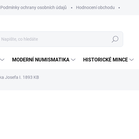
Podmínky ochrany osobních údajů
Hodnocení obchodu
Hledat
MODERNÍ NUMISMATIKA
HISTORICKÉ MINCE
ka Josefa I. 1893 KB
ní
ZNAČKA:
MINCOVNA KREMNICA
572 Kč
Měrná
SKLADEM
cena:
MŮŽEME DORUČIT DO:
11.8.2