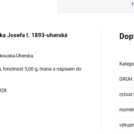
Dop
ka Josefa I. 1893-uherská
akouska-Uherska.
Katego
m, hmotnost 5,00 g, hrana s nápisem do
DRUH
:
1928
ryzost:
rozměr
výkupn