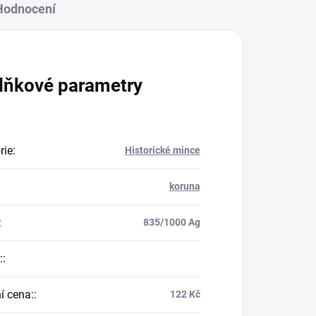
Hodnocení
lňkové parametry
rie
:
Historické mince
koruna
:
835/1000 Ag
:
:
í cena:
:
122 Kč