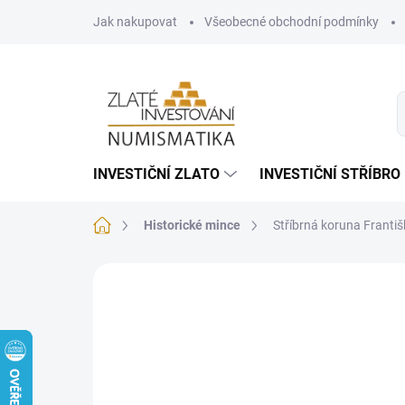
Přejít
Jak nakupovat
Všeobecné obchodní podmínky
na
obsah
INVESTIČNÍ ZLATO
INVESTIČNÍ STŘÍBRO
Domů
Historické mince
Stříbrná koruna Františ
Neohodnoceno
Podrobnosti hodnoce