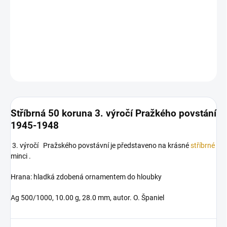
Stříbrná 50 koruna 3. výročí Pražkého povstání 1945-
1948
DETAILNÍ INFORMACE
ZEPTAT SE
HLÍDAT
Uložit
Stříbrná 50 koruna 3. výročí Pražkého povstání
1945-1948
3. výročí Pražského povstávní je představeno na krásné
stříbrné
minci .
Hrana: hladká zdobená ornamentem do hloubky
Ag 500/1000, 10.00 g, 28.0 mm, autor. O. Španiel