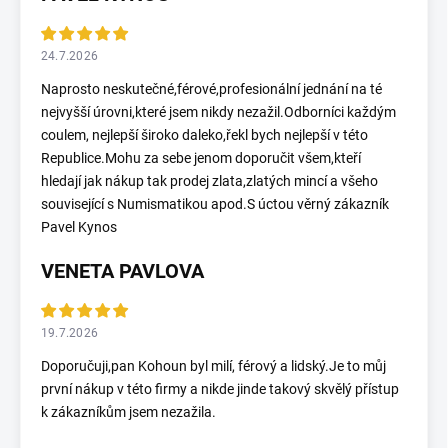
24.7.2026
Naprosto neskutečné,férové,profesionální jednání na té
nejvyšší úrovni,které jsem nikdy nezažil.Odborníci každým
coulem, nejlepší široko daleko,řekl bych nejlepší v této
Republice.Mohu za sebe jenom doporučit všem,kteří
hledají jak nákup tak prodej zlata,zlatých mincí a všeho
související s Numismatikou apod.S úctou věrný zákazník
Pavel Kynos
VENETA PAVLOVA
19.7.2026
Doporučuji,pan Kohoun byl milí, férový a lidský.Je to můj
první nákup v této firmy a nikde jinde takový skvělý přístup
k zákazníkům jsem nezažila.