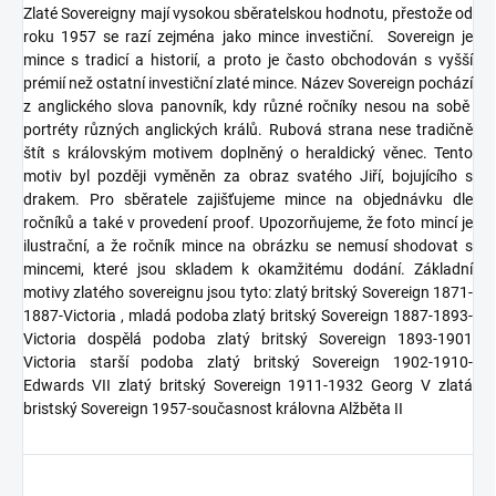
Zlaté Sovereigny mají vysokou sběratelskou hodnotu, přestože od
roku 1957 se razí zejména jako mince investiční. Sovereign je
mince s tradicí a historií, a proto je často obchodován s vyšší
prémií než ostatní investiční zlaté mince. Název Sovereign pochází
z anglického slova panovník, kdy různé ročníky nesou na sobě
portréty různých anglických králů. Rubová strana nese tradičně
štít s královským motivem doplněný o heraldický věnec. Tento
motiv byl později vyměněn za obraz svatého Jiří, bojujícího s
drakem. Pro sběratele zajišťujeme mince na objednávku dle
ročníků a také v provedení proof. Upozorňujeme, že foto mincí je
ilustrační, a že ročník mince na obrázku se nemusí shodovat s
mincemi, které jsou skladem k okamžitému dodání. Základní
motivy zlatého sovereignu jsou tyto: zlatý britský Sovereign 1871-
1887-Victoria , mladá podoba zlatý britský Sovereign 1887-1893-
Victoria dospělá podoba zlatý britský Sovereign 1893-1901
Victoria starší podoba zlatý britský Sovereign 1902-1910-
Edwards VII zlatý britský Sovereign 1911-1932 Georg V zlatá
bristský Sovereign 1957-současnost královna Alžběta II