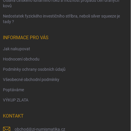
Oslava čínského lunárního roku a možnost propadu cen drahých
kovů
Nedostatek fyzického investičního stříbra, neboli silver squeeze je
tady ?
INFORMACE PRO VÁS
Jak nakupovat
Hodnocení obchodu
Podmínky ochrany osobních údajů
Všeobecné obchodní podmínky
Poptáváme
VÝKUP ZLATA
KONTAKT
obchod
@
zi-numismatika.cz