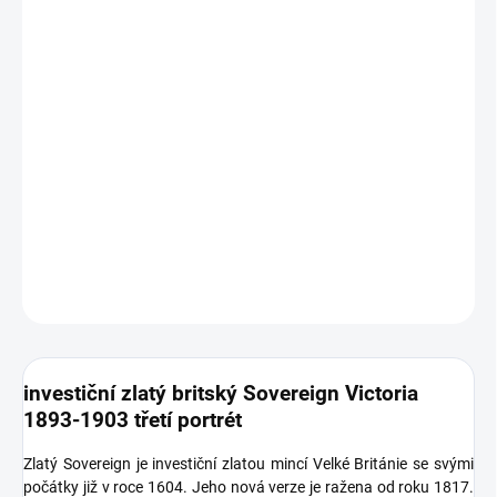
12.8.2026
MOŽNOSTI
DORUČENÍ
−
+
Přidat do košíku
Investiční
zlatá mince
britský Sovereign-Victoria1893-1903
sovereign
DETAILNÍ INFORMACE
ZEPTAT SE
HLÍDAT
Uložit
investiční zlatý britský Sovereign Victoria
1893-1903 třetí portrét
Zlatý Sovereign je investiční zlatou mincí Velké Británie se svými
počátky již v roce 1604. Jeho nová verze je ražena od roku 1817.