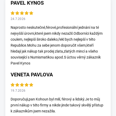
PAVEL KYNOS
24.7.2026
Naprosto neskutečné,férové,profesionální jednání na té
nejvyšší úrovni,které jsem nikdy nezažil.Odborníci každým
coulem, nejlepší široko daleko,řekl bych nejlepší v této
Republice.Mohu za sebe jenom doporučit všem,kteří
hledají jak nákup tak prodej zlata,zlatých mincí a všeho
související s Numismatikou apod.S úctou věrný zákazník
Pavel Kynos
VENETA PAVLOVA
19.7.2026
Doporučuji,pan Kohoun byl milí, férový a lidský.Je to můj
první nákup v této firmy a nikde jinde takový skvělý přístup
k zákazníkům jsem nezažila.