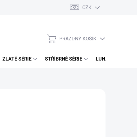
CZK
PRÁZDNÝ KOŠÍK
NÁKUPNÍ
KOŠÍK
ZLATÉ SÉRIE
STŘÍBRNÉ SÉRIE
LUNÁRNÍ SÉRIE
026
MOŽNOSTI DORUČENÍ