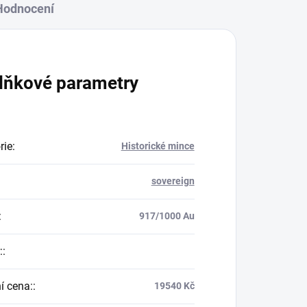
Hodnocení
lňkové parametry
rie
:
Historické mince
sovereign
:
917/1000 Au
:
:
í cena:
:
19540 Kč