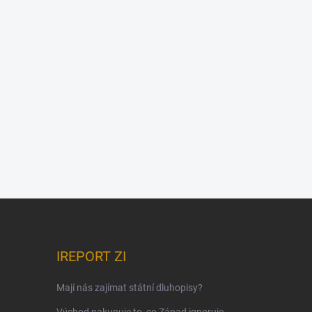
IREPORT ZI
Mají nás zajímat státní dluhopisy?