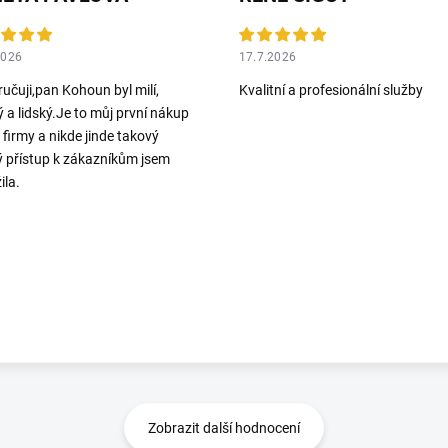
2026
17.7.2026
učuji,pan Kohoun byl milí,
Kvalitní a profesionální služby
ý a lidský.Je to můj první nákup
o firmy a nikde jinde takový
ý přístup k zákazníkům jsem
ila.
Zobrazit další hodnocení