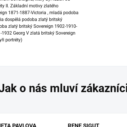
ty II. Základní motivy zlatého
ereign 1871-1887-Victoria , mladá podoba
ia dospělá podoba zlatý britský
oba zlatý britský Sovereign 1902-1910-
1-1932 Georg V zlatá britský Sovereign
yři portréty)
ETA PAVLOVA
RENE SIGUT