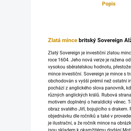
Popis
Zlatá mince
britský Sovereign Al
Zlatý Sovereign je investiční zlatou minc
roce 1604. Jeho nová verze je ražena od
vysokou sběratelskou hodnotu, přestože
mince investiční. Sovereign je mince s tra
obchodován s vyšší prémií než ostatní i
pochází z anglického slova panovník, kd
různých anglických králů. Rubová strana
motivem doplněný o heraldický věnec. T
obraz svatého Jiří, bojujícího s drakem.
objednávku dle ročníků a také v provede
je ilustrační, a že ročník mince na obrá
jsou skladem k okamžitému dodání.Moti