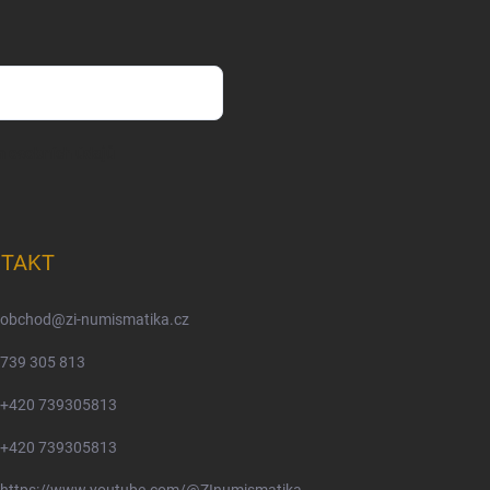
m osobních údajů
TAKT
obchod
@
zi-numismatika.cz
739 305 813
+420 739305813
+420 739305813