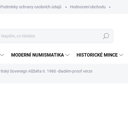
Podmínky ochrany osobních údajů
Hodnocení obchodu
Hledat
MODERNÍ NUMISMATIKA
HISTORICKÉ MINCE
britský Sovereign Alžběta II. 1980 -diadém-proof verze
ní
ZNAČKA:
THE BRITISH ROYAL MINT
25 711 Kč
Měrná
SKLADEM
cena:
MŮŽEME DORUČIT DO:
10.8.2