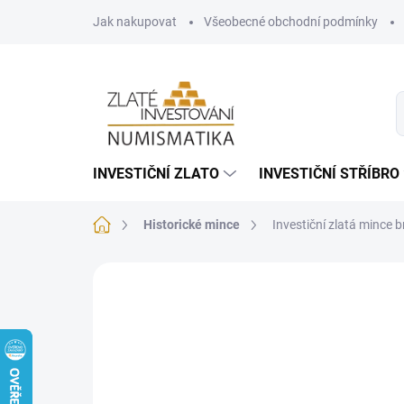
Přejít
Jak nakupovat
Všeobecné obchodní podmínky
na
obsah
INVESTIČNÍ ZLATO
INVESTIČNÍ STŘÍBRO
Domů
Historické mince
Investiční zlatá mince 
Neohodnoceno
Podrobnosti hodnoce