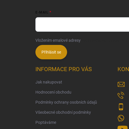
E-MAIL
Vložením emalové adresy
souhlasíte se zpracování
Přihlásit se
INFORMACE PRO VÁS
KON
Jak nakupovat
Hodnocení obchodu
Podmínky ochrany osobních údajů
Všeobecné obchodní podmínky
Poptáváme