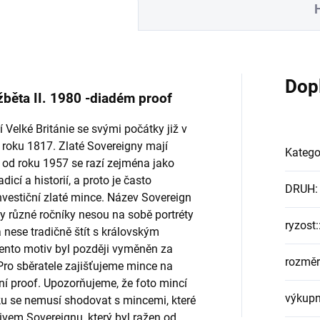
Dop
žběta II. 1980 -diadém proof
í Velké Británie se svými počátky již v
 roku 1817. Zlaté Sovereigny mají
Katego
 od roku 1957 se razí zejména jako
dicí a historií, a proto je často
DRUH
:
nvestiční zlaté mince. Název Sovereign
y různé ročníky nesou na sobě portréty
ryzost:
 nese tradičně štít s královským
ento motiv byl později vyměněn za
rozměr
 Pro sběratele zajišťujeme mince na
ní proof. Upozorňujeme, že foto mincí
výkupn
zku se nemusí shodovat s mincemi, které
vem Sovereignu, který byl ražen od