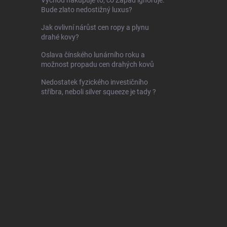
Východ nakupuje to, co Západ ignoruje.
Bude zlato nedostižný luxus?
Jak ovlivní nárůst cen ropy a plynu
drahé kovy?
Oslava čínského lunárního roku a
možnost propadu cen drahých kovů
Nedostatek fyzického investičního
stříbra, neboli silver squeeze je tady ?