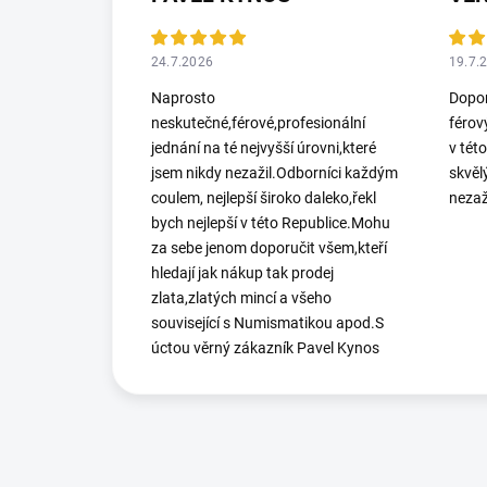
24.7.2026
19.7.
Naprosto
Dopor
neskutečné,férové,profesionální
férov
jednání na té nejvyšší úrovni,které
v tét
jsem nikdy nezažil.Odborníci každým
skvěl
coulem, nejlepší široko daleko,řekl
nezaž
bych nejlepší v této Republice.Mohu
za sebe jenom doporučit všem,kteří
hledají jak nákup tak prodej
zlata,zlatých mincí a všeho
související s Numismatikou apod.S
úctou věrný zákazník Pavel Kynos