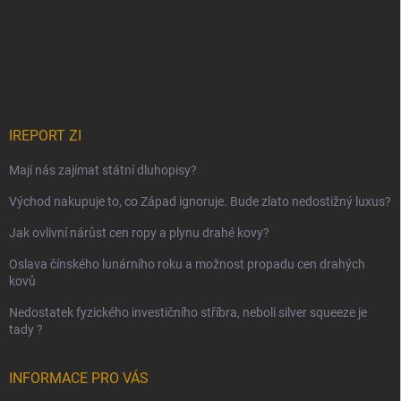
IREPORT ZI
Mají nás zajímat státní dluhopisy?
Východ nakupuje to, co Západ ignoruje. Bude zlato nedostižný luxus?
Jak ovlivní nárůst cen ropy a plynu drahé kovy?
Oslava čínského lunárního roku a možnost propadu cen drahých
kovů
Nedostatek fyzického investičního stříbra, neboli silver squeeze je
tady ?
INFORMACE PRO VÁS