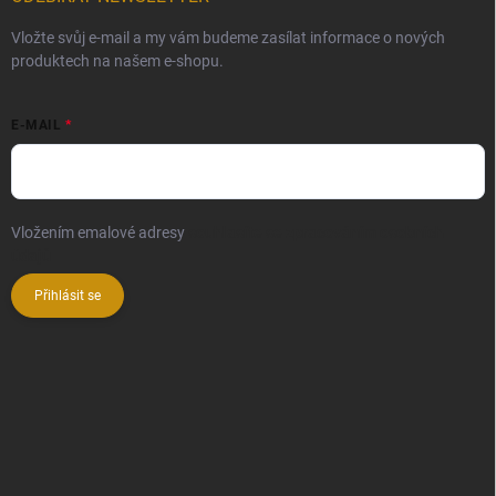
Vložte svůj e-mail a my vám budeme zasílat informace o nových
produktech na našem e-shopu.
E-MAIL
Vložením emalové adresy
souhlasíte se zpracováním osobních
údajů
Přihlásit se