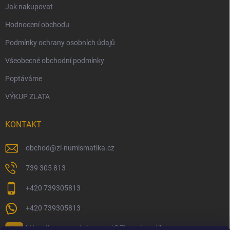
Jak nakupovat
Hodnocení obchodu
Podmínky ochrany osobních údajů
Všeobecné obchodní podmínky
Poptáváme
VÝKUP ZLATA
KONTAKT
obchod
@
zi-numismatika.cz
739 305 813
+420 739305813
+420 739305813
https://www.youtube.com/@ZInumismatika