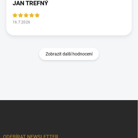
JAN TREFNÝ
16.7.2026
Zobrazit další hodnocení
Z
á
p
a
t
í
ODEBÍRAT NEWSLETTER