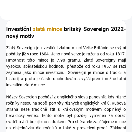
Investiční
zlatá mince
britský Sovereign 2022-
nový motiv
Zlatý Sovereign je investiční zlatou mincí Velké Británie se svými
počátky již v roce 1604. Jeho nová verze je ražena od roku 1817.
Hmotnost této mince je 7.98 gramu. Zlaté Sovereigny mají
vysokou sběratelskou hodnotu, přestože od roku 1957 se razí
zejména jako mince investiční. Sovereign je mince s tradicí a
historií, a proto je často obchodován s vyšší prémií než ostatní
investiční zlaté mince.
Název Sovereign pochází z anglického slova panovník, kdy různé
ročníky nesou na sobě portréty různých anglických králů. Rubová
strana nese tradičně štít s královským motivem doplněný o
heraldický věnec. Tento motiv byl později vyměněn za obraz
svatého Jiří, bojujícího s drakem. Pro sběratele zajišťujeme mince
na objednávku dle ročníků a také v provedení proof. Základní