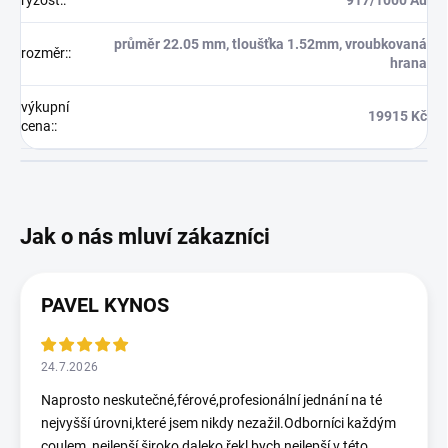
ryzost:
:
917/1000 Au
průměr 22.05 mm, tloušťka 1.52mm, vroubkovaná
rozměr:
:
hrana
výkupní
19915 Kč
cena:
:
PAVEL KYNOS
24.7.2026
Naprosto neskutečné,férové,profesionální jednání na té
nejvyšší úrovni,které jsem nikdy nezažil.Odborníci každým
coulem, nejlepší široko daleko,řekl bych nejlepší v této