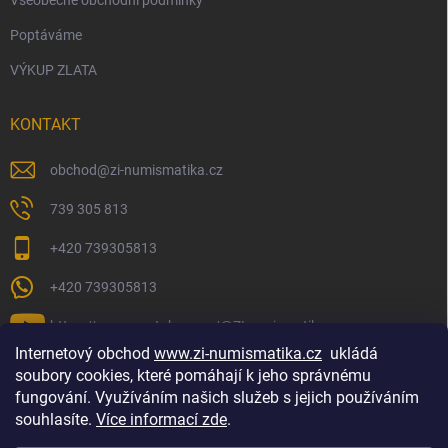
Poptáváme
VÝKUP ZLATA
KONTAKT
obchod
@
zi-numismatika.cz
739 305 813
+420 739305813
+420 739305813
https://www.youtube.com/@ZInumismatika
Internetový obchod
www.zi-numismatika.cz
ukládá
soubory cookies, které pomáhají k jeho správnému
fungování. Využíváním našich služeb s jejich používáním
Zlaté investování
Golf shop Golfstart
Houby a bylinky
souhlasíte.
Více informací zde
.