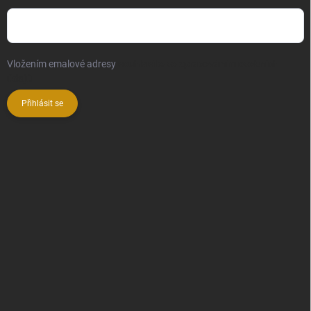
Vložením emalové adresy
souhlasíte se zpracováním osobních
údajů
Přihlásit se