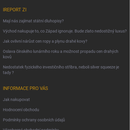
IREPORT ZI
Mají nás zajímat státní dluhopisy?
Východ nakupuje to, co Západ ignoruje. Bude zlato nedostižný luxus?
Jak ovlivní nárůst cen ropy a plynu drahé kovy?
Oslava čínského lunárního roku a možnost propadu cen drahých
kovů
Nedostatek fyzického investičního stříbra, neboli silver squeeze je
tady ?
INFORMACE PRO VÁS
Jak nakupovat
Hodnocení obchodu
Podmínky ochrany osobních údajů
Všeobecné obchodní podmínky