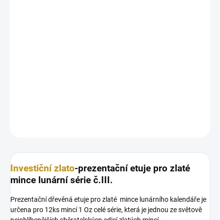
12.8.2026
MOŽNOSTI
DORUČENÍ
−
+
Přidat do košíku
Etuje pro zlaté mince lunárního kalendáře III.
DETAILNÍ INFORMACE
ZEPTAT SE
HLÍDAT
Uložit
Investiční zlato
-prezentační etuje pro zlaté
mince lunární série č.III.
Prezentační dřevěná etuje pro zlaté mince lunárního kalendáře je
určena pro 12ks mincí 1 Oz celé série, která je jednou ze světově
nejoblíbenějších sběratelskýcn edicí zlatých mincí.