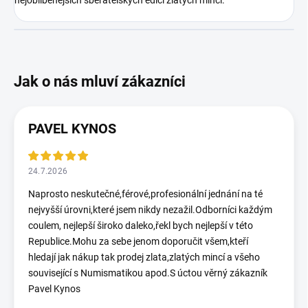
PAVEL KYNOS
24.7.2026
Naprosto neskutečné,férové,profesionální jednání na té
nejvyšší úrovni,které jsem nikdy nezažil.Odborníci každým
coulem, nejlepší široko daleko,řekl bych nejlepší v této
Republice.Mohu za sebe jenom doporučit všem,kteří
hledají jak nákup tak prodej zlata,zlatých mincí a všeho
související s Numismatikou apod.S úctou věrný zákazník
Pavel Kynos