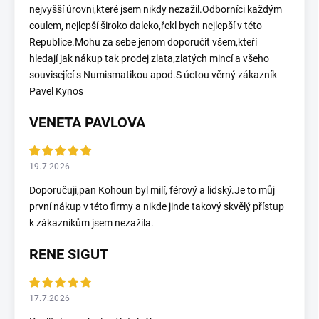
nejvyšší úrovni,které jsem nikdy nezažil.Odborníci každým
coulem, nejlepší široko daleko,řekl bych nejlepší v této
Republice.Mohu za sebe jenom doporučit všem,kteří
hledají jak nákup tak prodej zlata,zlatých mincí a všeho
související s Numismatikou apod.S úctou věrný zákazník
Pavel Kynos
VENETA PAVLOVA
19.7.2026
Doporučuji,pan Kohoun byl milí, férový a lidský.Je to můj
první nákup v této firmy a nikde jinde takový skvělý přístup
k zákazníkům jsem nezažila.
RENE SIGUT
17.7.2026