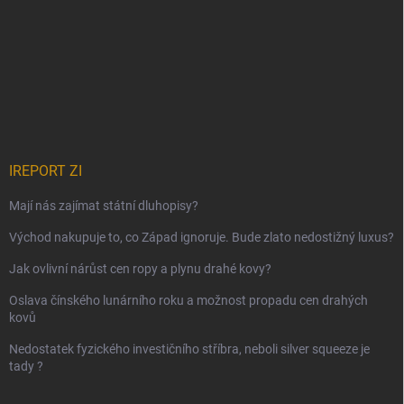
IREPORT ZI
Mají nás zajímat státní dluhopisy?
Východ nakupuje to, co Západ ignoruje. Bude zlato nedostižný luxus?
Jak ovlivní nárůst cen ropy a plynu drahé kovy?
Oslava čínského lunárního roku a možnost propadu cen drahých
kovů
Nedostatek fyzického investičního stříbra, neboli silver squeeze je
tady ?