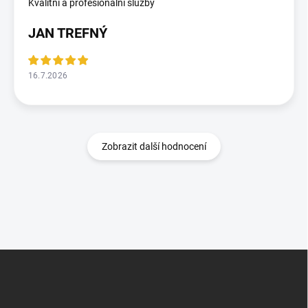
Kvalitní a profesionální služby
JAN TREFNÝ
16.7.2026
Zobrazit další hodnocení
Z
á
p
a