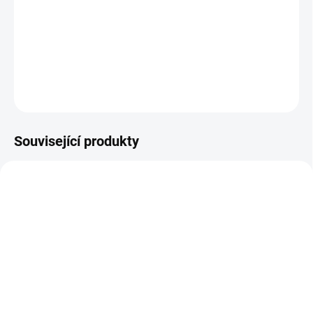
Investiční
zlatá cihla
Münze Österreich 250g
DETAILNÍ INFORMACE
ZEPTAT SE
HLÍDAT
Uložit
Související produkty
GOLD-DRAK-1-OZ2-PM
GOLD-HERAEUS-KINEBAR-1-OZ
SKLADEM
NA OBJEDNÁVKU 10 DNŮ
Investiční zlatý slitek Rok
Investiční zlatý slitek