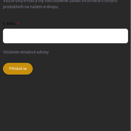
Vložte svůj e-mail a my vám budeme zasílat informace o nových
produktech na našem e-shopu.
E-MAIL
Vložením emalové adresy
souhlasíte se zpracováním osobních
údajů
Přihlásit se