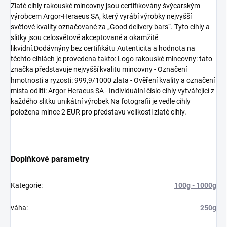
Zlaté cihly rakouské mincovny jsou certifikovány švýcarským
výrobcem Argor-Heraeus SA, který vyrábí výrobky nejvyšší
světové kvality označované za „Good delivery bars“. Tyto cihly a
slitky jsou celosvětově akceptované a okamžitě
likvidní.Dodávnýny bez certifikátu Autenticita a hodnota na
těchto cihlách je provedena takto: Logo rakouské mincovny: tato
značka představuje nejvyšší kvalitu mincovny - Označení
hmotnosti a ryzosti: 999,9/1000 zlata - Ověření kvality a označení
místa odlití: Argor Heraeus SA - Individuální číslo cihly vytvářející z
každého slitku unikátní výrobek Na fotografii je vedle cihly
položena mince 2 EUR pro představu velikosti zlaté cihly.
Doplňkové parametry
Kategorie
:
100g - 1000g
váha
:
250g