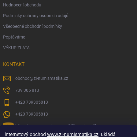
Hodnocení obchodu
Podmínky ochrany osobních údajů
Všeobecné obchodní podmínky
Poptáváme
VÝKUP ZLATA
KONTAKT
obchod
@
zi-numismatika.cz
739 305 813
+420 739305813
+420 739305813
https://www.youtube.com/@ZInumismatika
Internetový obchod
www.zi-numismatika.cz
ukládá