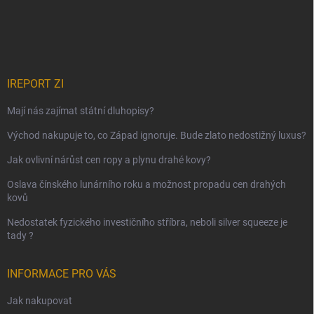
IREPORT ZI
Mají nás zajímat státní dluhopisy?
Východ nakupuje to, co Západ ignoruje. Bude zlato nedostižný luxus?
Jak ovlivní nárůst cen ropy a plynu drahé kovy?
Oslava čínského lunárního roku a možnost propadu cen drahých
kovů
Nedostatek fyzického investičního stříbra, neboli silver squeeze je
tady ?
INFORMACE PRO VÁS
Jak nakupovat