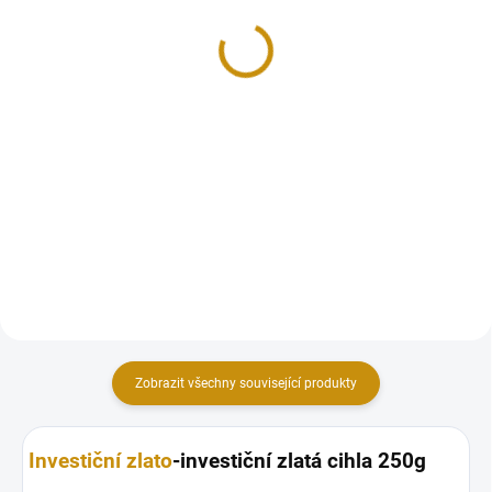
draka -Austrálie Perth
Heraeus kinebar 1 Oz
Mint 1 Oz
98 068 Kč
100 075 Kč
Detail
Do košíku
Investiční zlatá cihla Heraeus
kinebar 1 Oz
Investiční zlatá cihla Rok draka -
Austrálie Perth Mint 1 Oz
Zobrazit všechny související produkty
Investiční zlato
-investiční zlatá cihla 250g