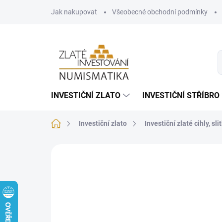
Přejít
Jak nakupovat
Všeobecné obchodní podmínky
na
obsah
INVESTIČNÍ ZLATO
INVESTIČNÍ STŘÍBRO
Domů
Investiční zlato
Investiční zlaté cihly, sli
Neohodnoceno
Podrobnosti hodnoce