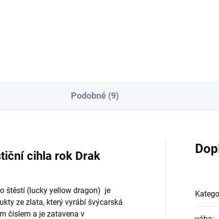
stiční zlatá cihla s motivem
koně pro rok 2026 je dalším
 pro rok 2025 je dalším
skvostem do série lunárních...
stem do série lunárních...
Podobné (9)
Dop
stiční cihla rok Drak
o štěstí (lucky yellow dragon) je
Katego
kty ze zlata, který vyrábí švýcarská
ým číslem a je zatavena v
váha
: