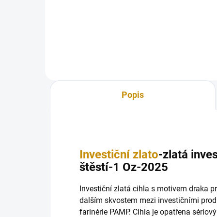
Inve
indického svátku světel a oslava
hada
indického dekorativního umění...
skvo
Popis
Investiční zlato
-zlatá inve
štěstí-1 Oz-2025
Investiční zlatá cihla s motivem draka pr
dalším skvostem mezi investičními produ
farinérie PAMP. Cihla je opatřena sériov