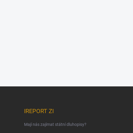
IREPORT ZI
Mají nás zajímat státní dluhopisy?