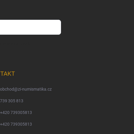
m osobních údajů
TAKT
obchod
@
zi-numismatika.cz
739 305 813
+420 739305813
+420 739305813