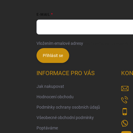
E-MAIL
Vložením emalové adresy
souhlasíte se zpracování
Přihlásit se
INFORMACE PRO VÁS
KON
Jak nakupovat
Hodnocení obchodu
Podmínky ochrany osobních údajů
Všeobecné obchodní podmínky
Poptáváme