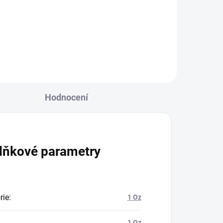
Hodnocení
lňkové parametry
rie
:
1 Oz
1 Oz