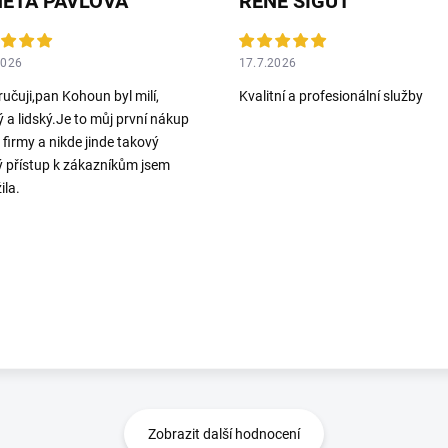
ETA PAVLOVA
RENE SIGUT
2026
17.7.2026
učuji,pan Kohoun byl milí,
Kvalitní a profesionální služby
ý a lidský.Je to můj první nákup
o firmy a nikde jinde takový
ý přístup k zákazníkům jsem
ila.
Zobrazit další hodnocení