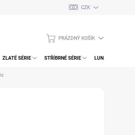
CZK
PRÁZDNÝ KOŠÍK
NÁKUPNÍ
KOŠÍK
ZLATÉ SÉRIE
STŘÍBRNÉ SÉRIE
LUNÁRNÍ SÉRIE
 Oz
026
MOŽNOSTI DORUČENÍ