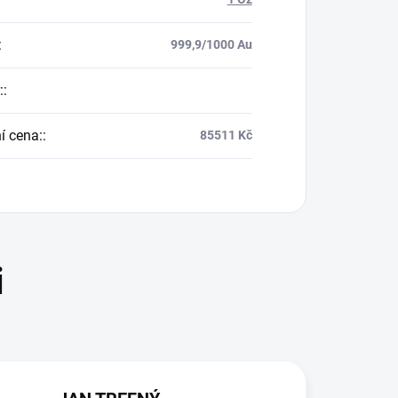
:
999,9/1000 Au
:
:
í cena:
:
85511 Kč