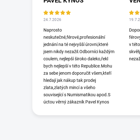
PAVEL KYNOS
VEN
24.7.2026
19.7.
Naprosto
Dopor
neskutečné,férové,profesionální
férov
jednání na té nejvyšší úrovni,které
v tét
jsem nikdy nezažil.Odborníci každým
skvěl
coulem, nejlepší široko daleko,řekl
nezaž
bych nejlepší v této Republice.Mohu
za sebe jenom doporučit všem,kteří
hledají jak nákup tak prodej
zlata,zlatých mincí a všeho
související s Numismatikou apod.S
úctou věrný zákazník Pavel Kynos