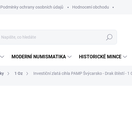
Podmínky ochrany osobních údajů
Hodnocení obchodu
Hledat
MODERNÍ NUMISMATIKA
HISTORICKÉ MINCE
tky
1 Oz
Investiční zlatá cihla PAMP Švýcarsko - Drak štěstí - 1
ní
ZNAČKA:
PAMP ŠVÝCARSKO
99 013 Kč
Měrná
SKLADEM
cena:
MŮŽEME DORUČIT DO:
12.8.2