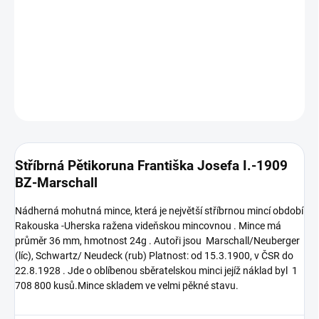
Stříbrná Pětikoruna Františka Josefa I.-1909 BZ 5 koruna
DETAILNÍ INFORMACE
ZEPTAT SE
HLÍDAT
Uložit
Stříbrná Pětikoruna Františka Josefa I.-1909
BZ-Marschall
Nádherná mohutná mince, která je největší stříbrnou mincí období
Rakouska -Uherska ražena videňskou mincovnou . Mince má
průměr 36 mm, hmotnost 24g . Autoři jsou Marschall/Neuberger
(líc), Schwartz/ Neudeck (rub) Platnost: od 15.3.1900, v ČSR do
22.8.1928 . Jde o oblíbenou sběratelskou minci jejíž náklad byl 1
708 800 kusů.Mince skladem ve velmi pěkné stavu.