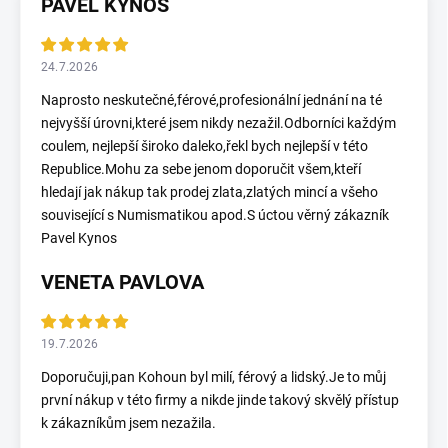
PAVEL KYNOS
24.7.2026
Naprosto neskutečné,férové,profesionální jednání na té
nejvyšší úrovni,které jsem nikdy nezažil.Odborníci každým
coulem, nejlepší široko daleko,řekl bych nejlepší v této
Republice.Mohu za sebe jenom doporučit všem,kteří
hledají jak nákup tak prodej zlata,zlatých mincí a všeho
související s Numismatikou apod.S úctou věrný zákazník
Pavel Kynos
VENETA PAVLOVA
19.7.2026
Doporučuji,pan Kohoun byl milí, férový a lidský.Je to můj
první nákup v této firmy a nikde jinde takový skvělý přístup
k zákazníkům jsem nezažila.