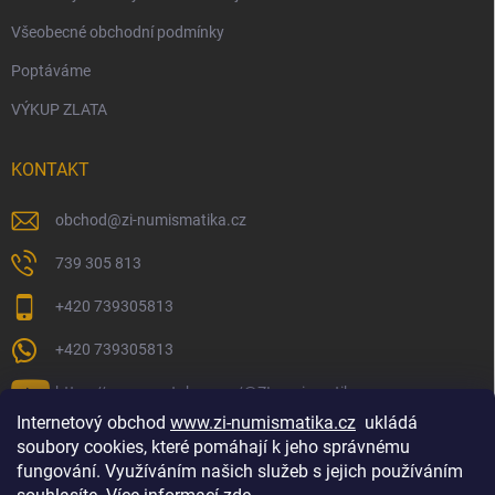
Všeobecné obchodní podmínky
Poptáváme
VÝKUP ZLATA
KONTAKT
obchod
@
zi-numismatika.cz
739 305 813
+420 739305813
+420 739305813
https://www.youtube.com/@ZInumismatika
Internetový obchod
www.zi-numismatika.cz
ukládá
soubory cookies, které pomáhají k jeho správnému
fungování. Využíváním našich služeb s jejich používáním
Zlaté investování
Golf shop Golfstart
Houby a bylinky