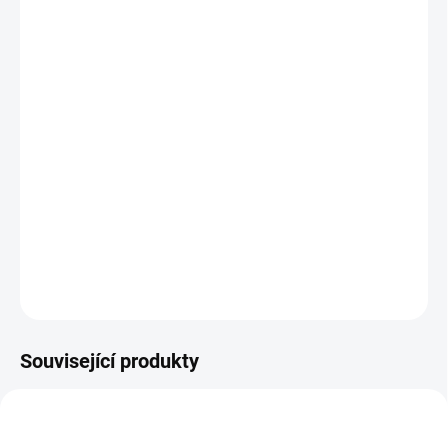
12.8.2026
MOŽNOSTI
DORUČENÍ
−
+
Přidat do košíku
Oblíbená sběratelská mince z období Rakouska-Uherska.
Verze ražená vídeňskou mincovnou.
DETAILNÍ INFORMACE
ZEPTAT SE
HLÍDAT
Uložit
Související produkty
SILVER-KORONA-1901-BZ