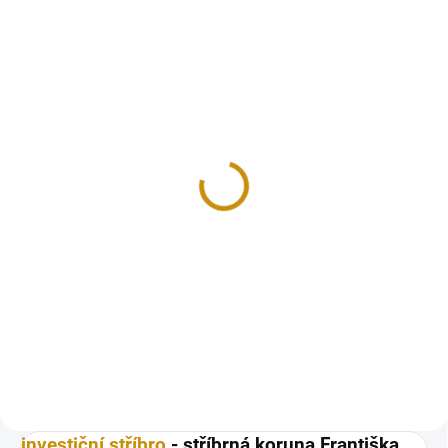
VYPRODÁNO
Stříbrná koruna
Františka Josefa I. 1901
bz
655 Kč
Detail
Stříbrná koruna Františka Josefa
I. 1901 koruna
investiční stříbro
- stříbrná koruna Františka