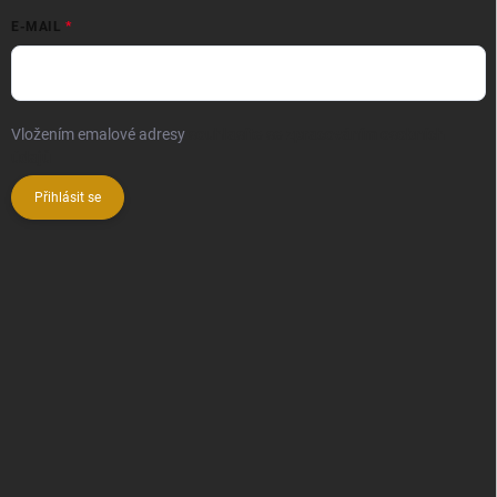
E-MAIL
Vložením emalové adresy
souhlasíte se zpracováním osobních
údajů
Přihlásit se