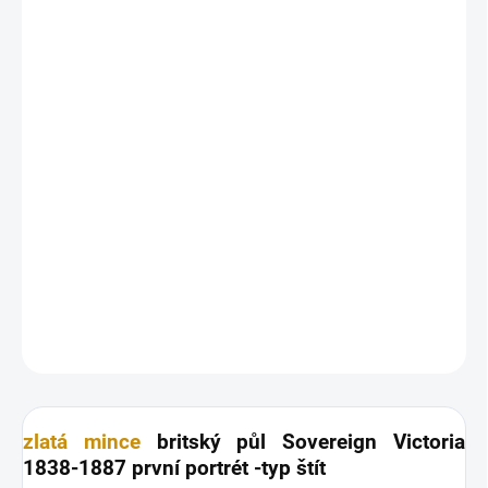
26.8.2026
MOŽNOSTI
DORUČENÍ
−
+
Přidat do košíku
Investiční
zlatá mince
britský půl Sovereign-Victoria první portrét
half sovereign-typ štít. Upozorňujeme, že foto mincí je ilustrační, a
že ročník mince na obrázku se nemusí shodovat s mincemi, které
jsou skladem k okamžitému dodání.
DETAILNÍ INFORMACE
ZEPTAT SE
HLÍDAT
Uložit
zlatá mince
britský půl Sovereign Victoria
1838-1887 první portrét -typ štít