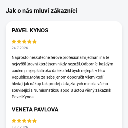
PAVEL KYNOS
24.7.2026
Naprosto neskutečné,férové,profesionální jednání na té
nejvyšší úrovni,které jsem nikdy nezažil.Odborníci každým
coulem, nejlepší široko daleko,řekl bych nejlepší v této
Republice.Mohu za sebe jenom doporučit všem,kteří
hledají jak nákup tak prodej zlata,zlatých mincí a všeho
související s Numismatikou apod.S úctou věrný zákazník
Pavel Kynos
VENETA PAVLOVA
19.7.2026