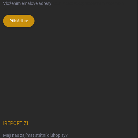
Vložením emalové adresy
souhlasíte se zpracováním osobních
údajů
Přihlásit se
IREPORT ZI
Mají nás zajímat státní dluhopisy?