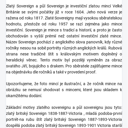
Zlatý Sovereign a půl Sovereign je investiční zlatou mincí Velké
Británie se svými počátky již v roce 1604. Jeho nová verze je
ražena od roku 1817. Zlaté Sovereigny mají vysokou sběratelskou
hodnotu, přestože od roku 1957 se razí zejména jako mince
investiční. Sovereign je mince s tradicí a historií, a proto je často
obchodován s vyšší prémií než ostatní investiční zlaté mince.
Název Sovereign pochází z anglického slova panovník, kdy různé
ročníky nesou na sobě portréty různých anglických králů. Rubová
strana nese tradičně štít s královským motivem doplněný o
heraldický věnec. Tento motiv byl později vyměněn za obraz
svatého Jiří, bojujícího s drakem. Pro sběratele zajišťujeme mince
na objednávku dle ročníků a také v provedení proof.
Upozorňujeme, že foto mincí je ilustrační, a že ročník mince na
obrázku se nemusí shodovat s mincemi, které jsou skladem k
okamžitému dodání.
Základní motivy zlatého sovereignu a půl sovereignu jsou tyto:
zlatý britský Sovereign 1838-1887-Victoria , mladá podoba-první
portrét-na rubu štít zlatý britský Sovereign 1887-1893-Victoria
dospělá podoba zlatý britský Sovereign 1893-1901 Victoria starší