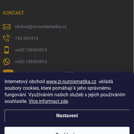
KONTAKT
obchod
@
zi-numismatika.cz
739 305 813
+420 739305813
+420 739305813
https://www.youtube.com/@ZInumismatika
Internetový obchod
www.zi-numismatika.cz
ukládá
soubory cookies, které pomáhají k jeho správnému
fungování. Využíváním našich služeb s jejich používáním
Zlaté investování
Golf shop Golfstart
Houby a bylinky
souhlasíte.
Více informací zde
.
Nastavení
Copyright 2026
ZI-NUMISMATIKA
. Všechna práva vyhrazena.